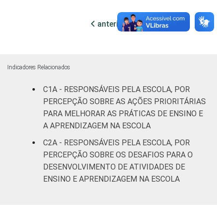
52
29
SM
anterior
próxima
RENDA PESSOAL
Até 3 SM
42
37
Mais de 3
43
34
até 5 SM
Indicadores Relacionados
C1A - RESPONSÁVEIS PELA ESCOLA, POR
Mais de 5
61
19
PERCEPÇÃO SOBRE AS AÇÕES PRIORITÁRIAS
SM
PARA MELHORAR AS PRÁTICAS DE ENSINO E
REGIÃO
Norte
56
32
A APRENDIZAGEM NA ESCOLA
C2A - RESPONSÁVEIS PELA ESCOLA, POR
Centro-
PERCEPÇÃO SOBRE OS DESAFIOS PARA O
44
37
Oeste
DESENVOLVIMENTO DE ATIVIDADES DE
ENSINO E APRENDIZAGEM NA ESCOLA
Nordeste
43
35
Sudeste
34
37