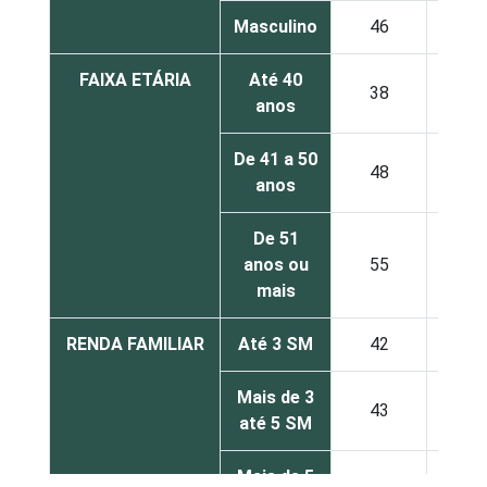
Masculino
46
43
FAIXA ETÁRIA
Até 40
38
43
anos
De 41 a 50
48
25
anos
De 51
anos ou
55
25
mais
RENDA FAMILIAR
Até 3 SM
42
32
Mais de 3
43
37
até 5 SM
Mais de 5