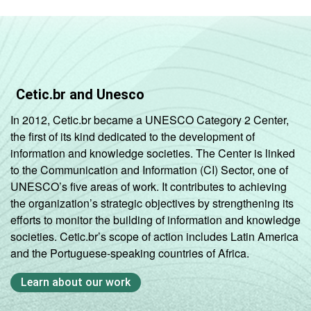
Sul
37
29
DEPENDÊNCIA
Pública
44
33
ADMINISTRATIVA
Municipal
Cetic.br and Unesco
Pública
52
32
In 2012, Cetic.br became a UNESCO Category 2 Center,
Estadual
the first of its kind dedicated to the development of
information and knowledge societies. The Center is linked
Total -
45
33
to the Communication and Information (CI) Sector, one of
Públicas
UNESCO’s five areas of work. It contributes to achieving
the organization’s strategic objectives by strengthening its
Particular
10
75
efforts to monitor the building of information and knowledge
societies. Cetic.br’s scope of action includes Latin America
Fonte: CGI.br/NIC.br, Centro Regional de
and the Portuguese-speaking countries of Africa.
Estudos para o Desenvolvimento da
Sociedade da Informação (Cetic.br),
Learn about our work
Pesquisa sobre o uso das tecnologias de
informação e comunicação nas escolas