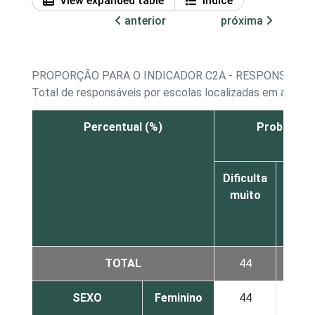
View expanded table
Índice
anterior
próxima
PROPORÇÃO PARA O INDICADOR C2A - RESPONSÁVEIS
Total de responsáveis por escolas localizadas em áreas r
Percentual (%)
Problemas 
Dificulta
Dificu
muito
um
pou
TOTAL
44
34
SEXO
Feminino
44
31