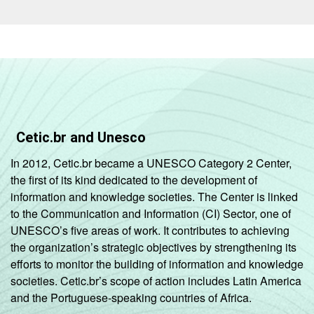
Sudeste
22
Sul
14
DEPENDÊNCIA
Pública
35
ADMINISTRATIVA
Municipal
Pública
22
Cetic.br and Unesco
Estadual
In 2012, Cetic.br became a UNESCO Category 2 Center,
Total -
the first of its kind dedicated to the development of
34
Públicas
information and knowledge societies. The Center is linked
to the Communication and Information (CI) Sector, one of
Particular
3
UNESCO’s five areas of work. It contributes to achieving
the organization’s strategic objectives by strengthening its
Fonte: CGI.br/NIC.br, Centro Regional de
efforts to monitor the building of information and knowledge
Estudos para o Desenvolvimento da
societies. Cetic.br’s scope of action includes Latin America
Sociedade da Informação (Cetic.br),
and the Portuguese-speaking countries of Africa.
Pesquisa sobre o uso das tecnologias de