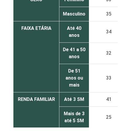
Masculino
35
FAIXA ETÁRIA
Até 40
34
anos
De 41 a 50
32
anos
De 51
anos ou
33
mais
RENDA FAMILIAR
Até 3 SM
41
Mais de 3
25
até 5 SM