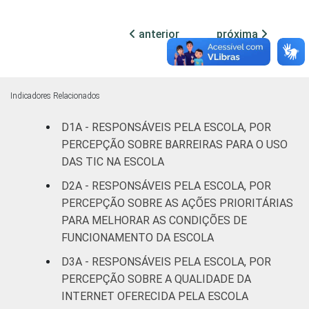
Mais de 5
38
SM
anterior
próxima
RENDA PESSOAL
Até 3 SM
39
Mais de 3
Indicadores Relacionados
27
até 5 SM
D1A - RESPONSÁVEIS PELA ESCOLA, POR
Mais de 5
PERCEPÇÃO SOBRE BARREIRAS PARA O USO
37
SM
DAS TIC NA ESCOLA
D2A - RESPONSÁVEIS PELA ESCOLA, POR
REGIÃO
Norte
48
PERCEPÇÃO SOBRE AS AÇÕES PRIORITÁRIAS
PARA MELHORAR AS CONDIÇÕES DE
Centro-
25
FUNCIONAMENTO DA ESCOLA
Oeste
D3A - RESPONSÁVEIS PELA ESCOLA, POR
Nordeste
33
PERCEPÇÃO SOBRE A QUALIDADE DA
INTERNET OFERECIDA PELA ESCOLA