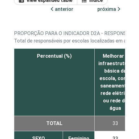
View expanded table
Índice
anterior
próxima
PROPORÇÃO PARA O INDICADOR D2A - RESPONSÁVEI
Total de responsáveis por escolas localizadas em áreas r
Percentual (%)
Melhorar a
infraestrutura
básica da
escola, como
saneamento,
rede elétrica
ou rede de
água
TOTAL
33
SEXO
Feminino
33