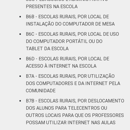
PRESENTES NA ESCOLA
B6B - ESCOLAS RURAIS, POR LOCAL DE
INSTALAÇÃO DO COMPUTADOR DE MESA
B6C - ESCOLAS RURAIS, POR LOCAL DE USO
DO COMPUTADOR PORTÁTIL OU DO
TABLET DA ESCOLA
B6D - ESCOLAS RURAIS, POR LOCAL DE
ACESSO À INTERNET NA ESCOLA
B7A - ESCOLAS RURAIS, POR UTILIZAÇÃO
DOS COMPUTADORES E DA INTERNET PELA
COMUNIDADE
B7B - ESCOLAS RURAIS, POR DESLOCAMENTO
DOS ALUNOS PARA TELECENTROS OU
OUTROS LOCAIS PARA QUE OS PROFESSORES
POSSAM UTILIZAR INTERNET NAS AULAS