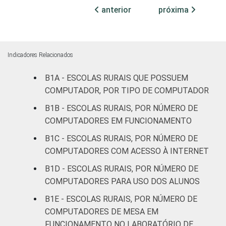
Públicas
anterior
próxima
Particular
88
Fonte: CGI.br/NIC.br, Centro Regional de
Indicadores Relacionados
Estudos para o Desenvolvimento da
B1A - ESCOLAS RURAIS QUE POSSUEM
Sociedade da Informação (Cetic.br),
COMPUTADOR, POR TIPO DE COMPUTADOR
Pesquisa sobre o uso das tecnologias de
informação e comunicação nas escolas
B1B - ESCOLAS RURAIS, POR NÚMERO DE
brasileiras - TIC Educação 2017.
COMPUTADORES EM FUNCIONAMENTO
B1C - ESCOLAS RURAIS, POR NÚMERO DE
COMPUTADORES COM ACESSO À INTERNET
B1D - ESCOLAS RURAIS, POR NÚMERO DE
COMPUTADORES PARA USO DOS ALUNOS
B1E - ESCOLAS RURAIS, POR NÚMERO DE
COMPUTADORES DE MESA EM
FUNCIONAMENTO NO LABORATÓRIO DE