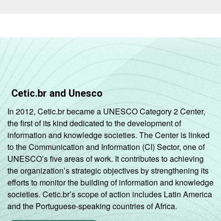
Cetic.br and Unesco
In 2012, Cetic.br became a UNESCO Category 2 Center,
the first of its kind dedicated to the development of
information and knowledge societies. The Center is linked
to the Communication and Information (CI) Sector, one of
UNESCO’s five areas of work. It contributes to achieving
the organization’s strategic objectives by strengthening its
efforts to monitor the building of information and knowledge
societies. Cetic.br’s scope of action includes Latin America
and the Portuguese-speaking countries of Africa.