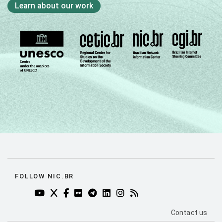
Learn about our work
FOLLOW NIC.BR
YOUTUBE DO NIC.BR (ABRE EM NOVA ABA)
TWITTER DO NIC.BR (ABRE EM NOVA ABA)
FACEBOOK DO NIC.BR (ABRE EM NOVA AB
FLICKR DO NIC.BR (ABRE EM NOVA AB
TELEGRAM DO NIC.BR (ABRE EM N
LINKEDIN DO NIC.BR (ABRE EM
INSTAGRAM DO NIC.BR (AB
RSS DO NIC.BR (ABRE 
PÁGINA DE C
Contact us