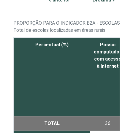
PROPORÇÃO PARA O INDICADOR B2A - ESCOLAS RURA
Total de escolas localizadas em áreas rurais
Percentual (%)
Possui
N
computador
c
com acesso
à Internet
TOTAL
36