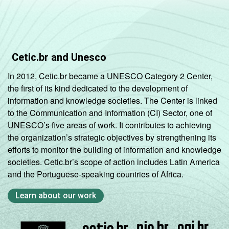
De 51 a 150
97
3
matrículas
De 151 a 300
91
9
matrículas
Cetic.br and Unesco
In 2012, Cetic.br became a UNESCO Category 2 Center,
De 301 a 500
99
1
the first of its kind dedicated to the development of
matrículas
information and knowledge societies. The Center is linked
to the Communication and Information (CI) Sector, one of
De 501 a
UNESCO’s five areas of work. It contributes to achieving
1.000
96
4
the organization’s strategic objectives by strengthening its
matrículas
efforts to monitor the building of information and knowledge
societies. Cetic.br’s scope of action includes Latin America
Mais de
and the Portuguese-speaking countries of Africa.
1.000
95
5
matrículas
Learn about our work
ESCOLA COM
Sim
94
6
INTERNET E