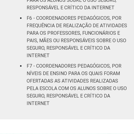
PARA OS ALUNOS SOBRE O USO SEGURO,
NÍVEL DE ENSINO
Até anos
RESPONSÁVEL E CRÍTICO DA INTERNET
MAIS ELEVADO
iniciais do
81
19
F6 - COORDENADORES PEDAGÓGICOS, POR
OFERTADO
Ensino
FREQUÊNCIA DE REALIZAÇÃO DE ATIVIDADES
Fundamental
PARA OS PROFESSORES, FUNCIONÁRIOS E
PAIS, MÃES OU RESPONSÁVEIS SOBRE O USO
Até anos
SEGURO, RESPONSÁVEL E CRÍTICO DA
finais do
92
8
Ensino
INTERNET
Fundamental
F7 - COORDENADORES PEDAGÓGICOS, POR
NÍVEIS DE ENSINO PARA OS QUAIS FORAM
Até Ensino
OFERTADAS AS ATIVIDADES REALIZADAS
Médio ou
98
2
PELA ESCOLA COM OS ALUNOS SOBRE O USO
Educação
SEGURO, RESPONSÁVEL E CRÍTICO DA
Profissional
INTERNET
PORTE
Até 50
60
40
matrículas