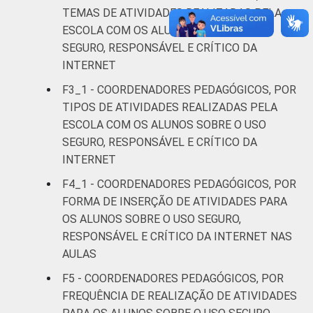
TEMAS DE ATIVIDADES REALIZADAS PELA
ESCOLA COM OS ALUNOS SOBRE O USO
Rural
79
21
SEGURO, RESPONSÁVEL E CRÍTICO DA
INTERNET
LOCALIZAÇÃO
Capital
98
2
F3_1 - COORDENADORES PEDAGÓGICOS, POR
Interior
88
12
TIPOS DE ATIVIDADES REALIZADAS PELA
ESCOLA COM OS ALUNOS SOBRE O USO
DEPENDÊNCIA
Municipal
83
17
SEGURO, RESPONSÁVEL E CRÍTICO DA
ADMINISTRATIVA
INTERNET
Estadual
97
3
F4_1 - COORDENADORES PEDAGÓGICOS, POR
FORMA DE INSERÇÃO DE ATIVIDADES PARA
Públicas
OS ALUNOS SOBRE O USO SEGURO,
(Municipal,
87
13
RESPONSÁVEL E CRÍTICO DA INTERNET NAS
Estadual e
AULAS
Federal)
F5 - COORDENADORES PEDAGÓGICOS, POR
Particular
99
1
FREQUÊNCIA DE REALIZAÇÃO DE ATIVIDADES