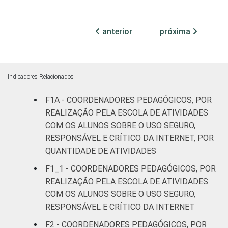
De 41 a 50
84
16
anos
anterior
próxima
De 51 anos
95
5
ou mais
Indicadores Relacionados
REGIÃO
Norte
76
24
F1A - COORDENADORES PEDAGÓGICOS, POR
REALIZAÇÃO PELA ESCOLA DE ATIVIDADES
Nordeste
87
13
COM OS ALUNOS SOBRE O USO SEGURO,
RESPONSÁVEL E CRÍTICO DA INTERNET, POR
Sudeste
96
4
QUANTIDADE DE ATIVIDADES
Sul
98
2
F1_1 - COORDENADORES PEDAGÓGICOS, POR
REALIZAÇÃO PELA ESCOLA DE ATIVIDADES
Centro-
COM OS ALUNOS SOBRE O USO SEGURO,
89
11
Oeste
RESPONSÁVEL E CRÍTICO DA INTERNET
F2 - COORDENADORES PEDAGÓGICOS, POR
ÁREA
Urbana
95
5