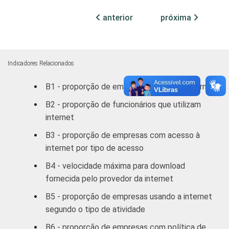
MERCADOS
Indústria de
anterior
próxima
23,77
14,66
DE
Transformação
ATUAÇÃO -
CNAE
Construção
21,50
20,74
Indicadores Relacionados
Comércio/
B1 - proporção de empresas que usam internet
Reparação de
19,49
18,57
Autos
B2 - proporção de funcionários que utilizam
internet
Hotel/
11,69
10,39
B3 - proporção de empresas com acesso à
Alimentação
internet por tipo de acesso
Transp./
B4 - velocidade máxima para download
Armaz./
17,47
15,99
fornecida pelo provedor da internet
Comunicação
B5 - proporção de empresas usando a internet
segundo o tipo de atividade
Ativ.
Imobiliárias,
B6 - proporção de empresas com política de