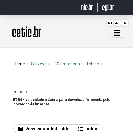
Ir para o conteúdo
A+
A-
A
Página inicial
Home
Surveys
TIC Empresas
Tables
Empresas
B4 - velocidade máxima para download fornecida pelo
provedor da internet
View expanded table
Índice