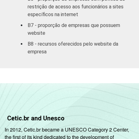
14,26
17,54
aluguel e
restrição de acesso aos funcionários a sites
serviços
específicos na internet
B7 - proporção de empresas que possuem
Ativ. Cinema/
website
Vídeo/ Rádio/
18,08
17,20
TV
B8 - recursos oferecidos pelo website da
empresa
1
Base: 2.437 empresas com acesso à
internet, com 10 funcionários ou mais, que
constituem os seguintes segmentos da
CNAE: seção D, F, G, I, K e grupos 55.1, 55.2,
92.1 e 92.2. Respostas referentes aos
últimos doze meses.
2
NS/NR: Não sabe / Não Respondeu
Fonte: NIC.br - Ago/Nov 2006.
Cetic.br and Unesco
In 2012, Cetic.br became a UNESCO Category 2 Center,
the first of its kind dedicated to the development of