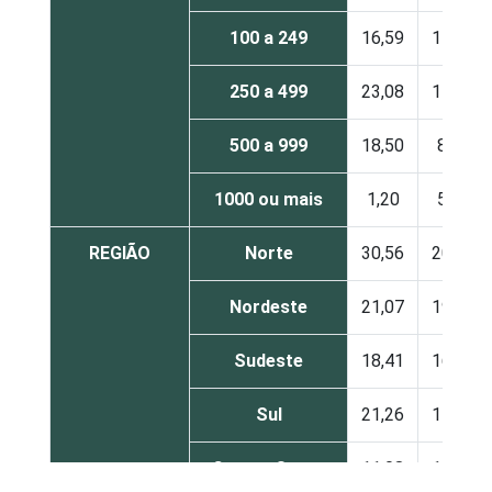
100 a 249
16,59
15,28
250 a 499
23,08
14,81
500 a 999
18,50
8,08
1000 ou mais
1,20
5,93
REGIÃO
Norte
30,56
20,30
Nordeste
21,07
19,51
Sudeste
18,41
16,61
Sul
21,26
15,88
Centro Oeste
11,08
12,71