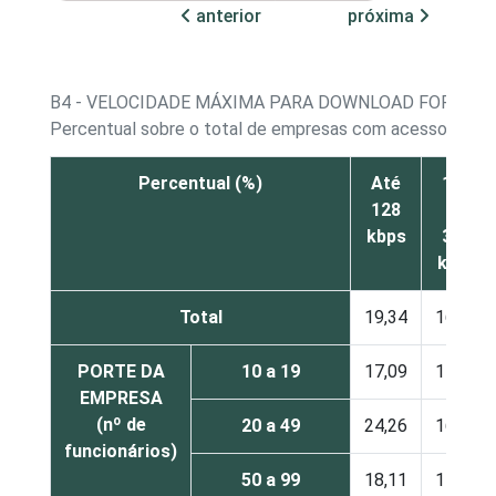
anterior
próxima
B4 - VELOCIDADE MÁXIMA PARA DOWNLOAD FORNECI
Percentual sobre o total de empresas com acesso à inte
Percentual (%)
Até
128
128
a
kbps
300
kbps
Total
19,34
16,75
PORTE DA
10 a 19
17,09
17,41
EMPRESA
(nº de
20 a 49
24,26
16,95
funcionários)
50 a 99
18,11
14,49