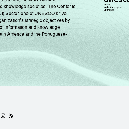
nd knowledge societies. The Center is
CI) Sector, one of UNESCO’s five
ganization’s strategic objectives by
ng of information and knowledge
Latin America and the Portuguese-
 (ABRE EM NOVA ABA)
.BR (ABRE EM NOVA ABA)
 NIC.BR (ABRE EM NOVA ABA)
 NIC.BR (ABRE EM NOVA ABA)
AM DO NIC.BR (ABRE EM NOVA ABA)
NKEDIN DO NIC.BR (ABRE EM NOVA ABA)
INSTAGRAM DO NIC.BR (ABRE EM NOVA ABA)
RSS DO NIC.BR (ABRE EM NOVA ABA)