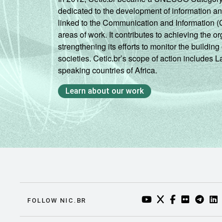
dedicated to the development of information a
linked to the Communication and Information (
areas of work. It contributes to achieving the or
strengthening its efforts to monitor the buildi
societies. Cetic.br’s scope of action includes 
speaking countries of Africa.
Learn about our work
YOUTUBE DO NIC.BR
TWITTER DO NIC
FACEBOOK DO
FLICKR DO
TELEGR
LI
FOLLOW NIC.BR