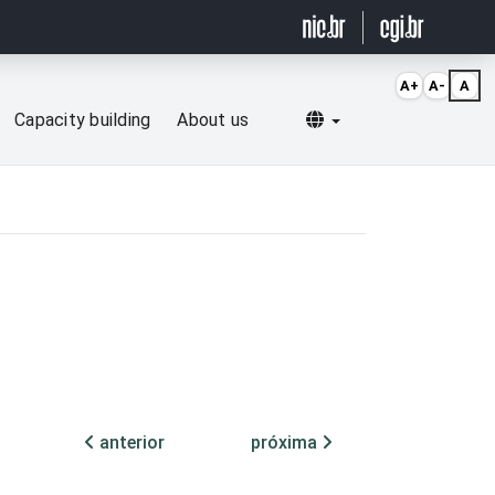
A+
A-
A
Selecionar idioma
Capacity building
About us
anterior
próxima