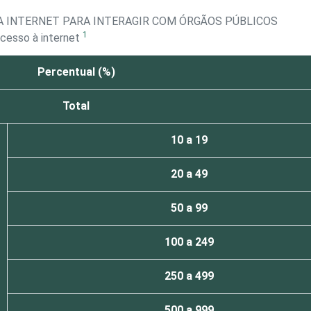
A INTERNET PARA INTERAGIR COM ÓRGÃOS PÚBLICOS
1
cesso à internet
Percentual (%)
Total
10 a 19
20 a 49
50 a 99
100 a 249
250 a 499
500 a 999