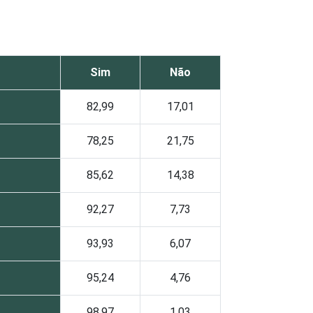
Sim
Não
82,99
17,01
78,25
21,75
85,62
14,38
92,27
7,73
93,93
6,07
95,24
4,76
98,97
1,03