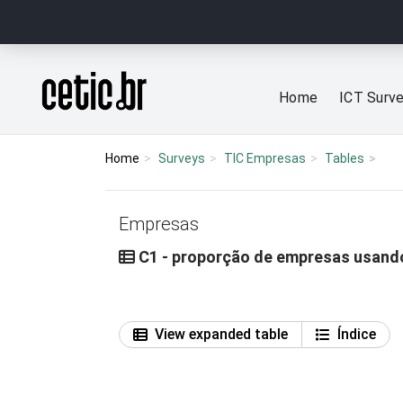
Ir para o conteúdo
Página inicial
Home
ICT Surv
Home
Surveys
TIC Empresas
Tables
Empresas
C1 - proporção de empresas usando 
View expanded table
Índice