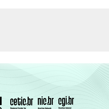
82,17
17,83
89,78
10,22
94,18
5,82
86,27
13,73
es segmentos da CNAE: seção D, F, G, I, K e