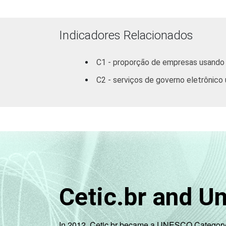
Indicadores Relacionados
C1 - proporção de empresas usando a
C2 - serviços de governo eletrônico u
1
Base: 2.437 empresas com acesso à int
grupos 55.1, 55.2, 92.1 e 92.2. Respos
Fonte: NIC.br - Ago/Nov 2006.
Cetic.br and U
In 2012, Cetic.br became a UNESCO Category 2 C