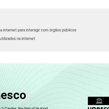
Hotel/ Alimentação
Transp./ Armaz./ Comunicação
 internet para interagir com órgãos públicos
Ativ. Imobiliárias, aluguel e serviços
tilizados na internet
Ativ. Cinema/ Vídeo/ Rádio/ TV
ernet, com 10 funcionários ou mais, que constituem os seguint
tas referentes aos últimos doze meses.
nesco
enter, the first of its kind