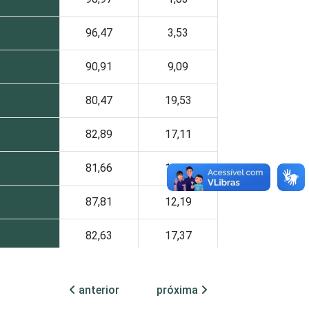
96,47
3,53
90,91
9,09
80,47
19,53
82,89
17,11
81,66
18,34
87,81
12,19
82,63
17,37
91,47
8,53
anterior
próxima
77,11
22,89