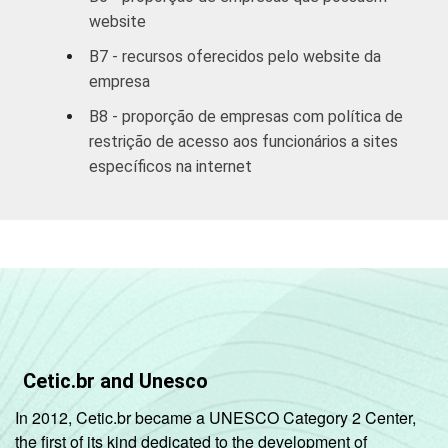
empresas
website
B7 - recursos oferecidos pelo website da
2
Outros
56
empresa
1
Base: 2.110 empresas com acesso à
B8 - proporção de empresas com política de
internet, com 10 ou mais funcionários, que
restrição de acesso aos funcionários a sites
constituem os seguintes segmentos da
específicos na internet
CNAE 1.0: seção D, F, G, H, I, K e a seção O
sem os grupos 90 e 91. Respostas múltiplas
e estimuladas referentes a outubro de 2007.
2
A categoria "Outros" reúne os segmentos H
- Alojamento e Alimentação e O - Outros
Serviços Coletivos Sociais e Pessoais (sem
os grupos 90 - Limpeza Urbana e Esgoto e
Atividades Relacionadas e 91 - Atividades
Associativas).
Cetic.br and Unesco
Veja a tabela de
erros estatísticos
In 2012, Cetic.br became a UNESCO Category 2 Center,
aproximados
para cada variável este
the first of its kind dedicated to the development of