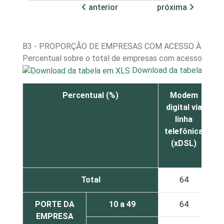
anterior
próxima
B3 - PROPORÇÃO DE EMPRESAS COM ACESSO À INTE
Percentual sobre o total de empresas com acesso à int
Download da tabela em X
Percentual (%)
Modem
M
digital via
linha
telefônica
(xDSL)
Total
64
PORTE DA
10 a 49
64
EMPRESA