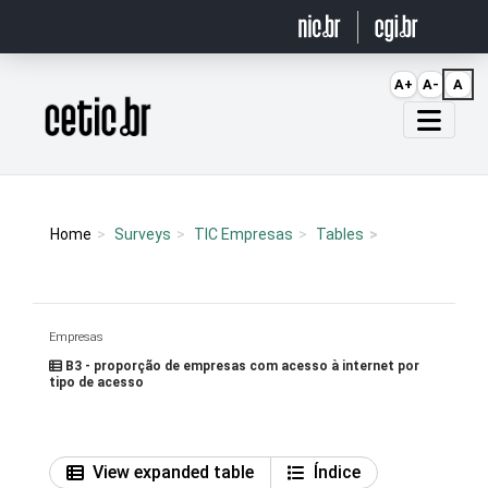
Ir para o conteúdo
A+
A-
A
Página inicial
Home
Surveys
TIC Empresas
Tables
Empresas
B3 - proporção de empresas com acesso à internet por
tipo de acesso
View expanded table
Índice