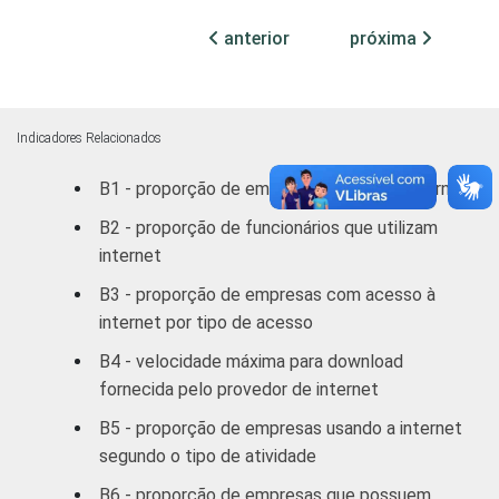
Comércio;
anterior
próxima
reparação de
veículos
automotores,
69
objetos
Indicadores Relacionados
pessoais
B1 - proporção de empresas que usam internet
e domésticos
B2 - proporção de funcionários que utilizam
Transporte,
internet
Armazenagem
73
B3 - proporção de empresas com acesso à
e
internet por tipo de acesso
Comunicações
B4 - velocidade máxima para download
Atividades
fornecida pelo provedor de internet
imobiliárias,
B5 - proporção de empresas usando a internet
aluguéis e
64
segundo o tipo de atividade
serviços
prestados às
B6 - proporção de empresas que possuem