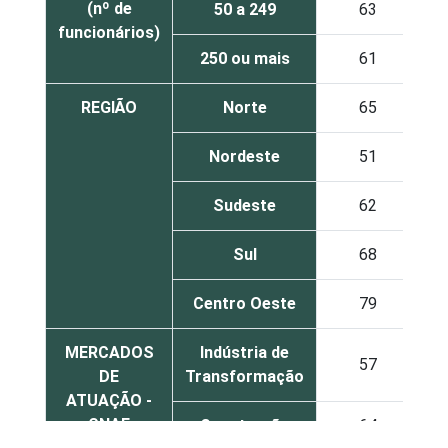
(nº de
50 a 249
63
funcionários)
250 ou mais
61
REGIÃO
Norte
65
Nordeste
51
Sudeste
62
Sul
68
Centro Oeste
79
MERCADOS
Indústria de
57
DE
Transformação
ATUAÇÃO -
CNAE
Construção
64