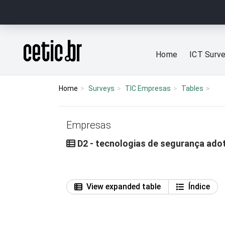
Ir para o conteúdo
Página inicial
Home
ICT Surv
Home
Surveys
TIC Empresas
Tables
Empresas
D2 - tecnologias de segurança ado
View expanded table
Índice