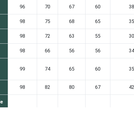
96
70
67
60
3
98
75
68
65
3
98
72
63
55
3
98
66
56
56
3
99
74
65
60
3
98
82
80
67
4
de
97
69
61
55
3
s
s