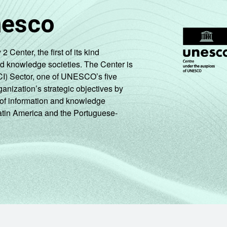
nesco
tivos, sociais e pessoais" não reúne os grupos 90-Limpeza urban
roximados
para cada variável este indicador.
enter, the first of its kind
nd knowledge societies. The Center is
CI) Sector, one of UNESCO’s five
ganization’s strategic objectives by
ng of information and knowledge
Latin America and the Portuguese-