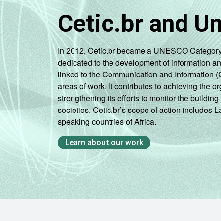
2
Não sabe / Não respondeu.
3
Cetic.br and U
A categoria "O - Outros serviços cole
atividades associativas.
Veja a tabela de
erros estatísticos ap
In 2012, Cetic.br became a UNESCO Category 2 C
Fonte: NIC.br - out/nov 2009
dedicated to the development of information a
linked to the Communication and Information (
areas of work. It contributes to achieving the or
strengthening its efforts to monitor the buildi
societies. Cetic.br’s scope of action includes 
speaking countries of Africa.
Learn about our work