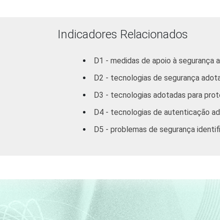
Alojamento e
Alimentação
Indicadores Relacionados
Transporte,
armazenagem e
D1 - medidas de apoio à segurança 
comunicações
D2 - tecnologias de segurança adot
Atividades imobiliárias
D3 - tecnologias adotadas para pro
aluguéis e
D4 - tecnologias de autenticação a
serviços prestados à
empresas
D5 - problemas de segurança identif
Outros serviços
coletivos sociais e
3
pessoais
1
Base: 3.428 empresas com acesso à In
I, K e a seção O sem os grupos 90 e 9