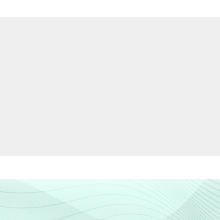
4
3
-
4
2
-
3
1
-
2
1
1
es segmentos da CNAE 1.0: seção D, F, G, H,
tubro de 2009.