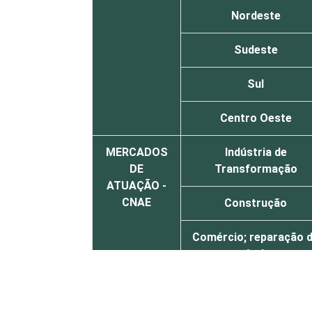
Nordeste
Sudeste
Sul
Centro Oeste
MERCADOS
Indústria de
DE
Transformação
ATUAÇÃO -
CNAE
Construção
Comércio; reparação 
veículos
automotores, objeto
pessoais e doméstico