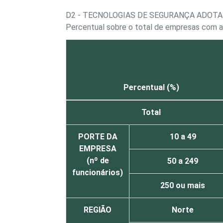
D2 - TECNOLOGIAS DE SEGURANÇA ADOT
Percentual sobre o total de empresas com 
Percentual (%)
Total
PORTE DA
10 a 49
EMPRESA
(nº de
50 a 249
funcionários)
250 ou mais
REGIÃO
Norte