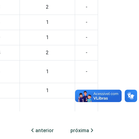
8
2
-
5
1
-
0
1
-
4
2
-
5
1
-
2
1
-
2
2
1
anterior
próxima