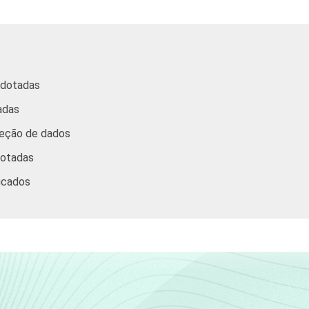
97
71
61
58
2
95
75
65
71
3
adotadas
adas
,
teção de dados
99
77
76
74
4
dotadas
s
icados
97
74
71
61
3
ternet, com 10 ou mais funcionários, que constituem os seguint
1. Respostas mwúltiplas e estimuladas referentes a agosto e ou