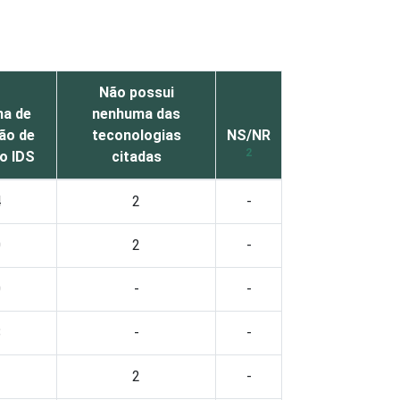
Não possui
ma de
nenhuma das
ão de
teconologias
NS/NR
2
o IDS
citadas
4
2
-
0
2
-
0
-
-
8
-
-
3
2
-