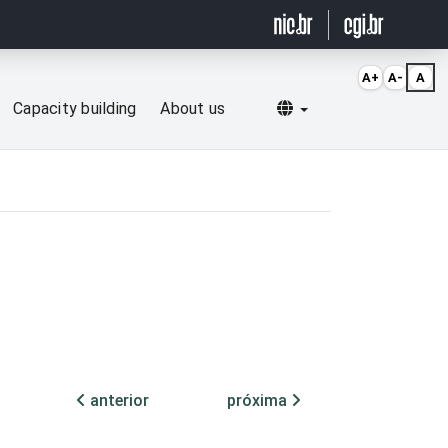
A+
A-
A
Selecionar idioma
Capacity building
About us
anterior
próxima