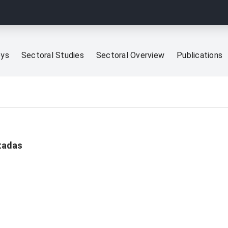
eys
Sectoral Studies
Sectoral Overview
Publications
tadas