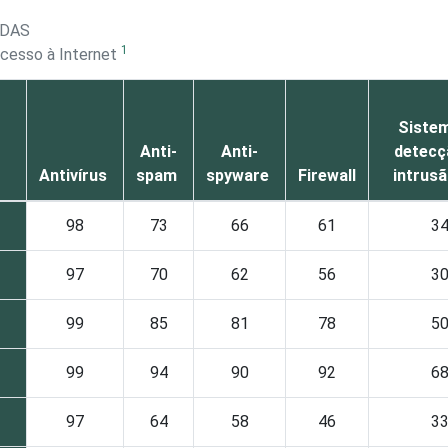
ADAS
1
acesso à Internet
Siste
Anti-
Anti-
detecç
Antivírus
spam
spyware
Firewall
intrusã
98
73
66
61
3
97
70
62
56
3
99
85
81
78
5
99
94
90
92
6
97
64
58
46
3