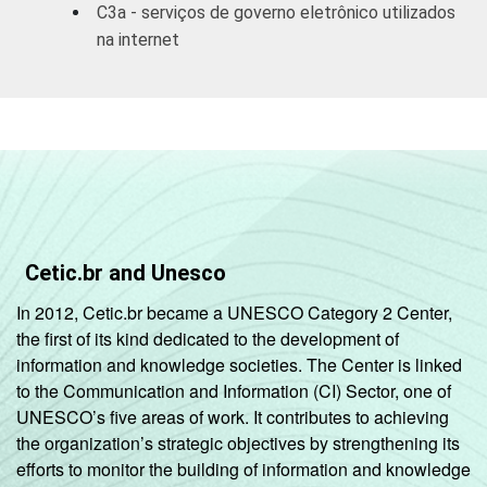
C3a - serviços de governo eletrônico utilizados
técnicas;
66
na internet
Atividades
administrativas
e
serviços
complementares
Informação e
comunicação;
Artes, cultura,
Cetic.br and Unesco
esporte
46
e recreação;
In 2012, Cetic.br became a UNESCO Category 2 Center,
Outras
the first of its kind dedicated to the development of
atividades de
information and knowledge societies. The Center is linked
serviços
to the Communication and Information (CI) Sector, one of
UNESCO’s five areas of work. It contributes to achieving
1
Base ponderada: 4.728 empresas com
the organization’s strategic objectives by strengthening its
acesso à Internet, com 10 ou mais
efforts to monitor the building of information and knowledge