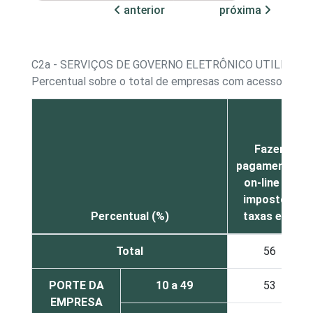
anterior
próxima
C2a - SERVIÇOS DE GOVERNO ELETRÔNICO UTILIZAD
Percentual sobre o total de empresas com acesso à Int
Fazer
pagamentos
on-line de
impostos,
Percentual (%)
taxas etc
Total
56
PORTE DA
10 a 49
53
EMPRESA