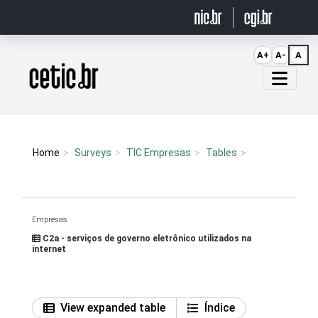
Ir para o conteúdo
A+
A-
A
Página inicial
Home
Surveys
TIC Empresas
Tables
Empresas
C2a - serviços de governo eletrônico utilizados na
internet
View expanded table
Índice