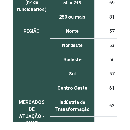
(nº de
50 a 249
69
funcionários)
250 ou mais
81
REGIÃO
Norte
57
Nordeste
53
Sudeste
56
Sul
57
Centro Oeste
61
MERCADOS
Indústria de
62
DE
Transformação
ATUAÇÃO -
CNAE
Construção
62