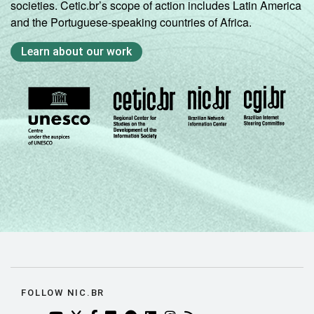
funcionários, que constituem os seguintes
societies. Cetic.br’s scope of action includes Latin America
segmentos da CNAE 2.0: seção C, F, G, H, I, J,
and the Portuguese-speaking countries of Africa.
L, M, N, R e S. Respostas múltiplas e
Learn about our work
estimuladas referentes aos últimos 12
meses
2
Não sabe / Não respondeu.
Fonte: NIC.br - set/dez 2010
FOLLOW NIC.BR