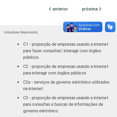
Comércio,
anterior
próxima
reparação de
veículos
51
automotores e
motocicletas
Indicadores Relacionados
C1 - proporção de empresas usando a internet
Transporte,
para fazer consultas/ interagir com órgãos
armazenagem e
63
públicos
correio
C2 - proporção de empresas usando a internet
Alojamento e
para interagir com órgãos públicos
50
alimentação
C2a - serviços de governo eletrônico utilizados
na internet
Atividades
imobiliárias;
C3 - proporção de empresas usando a internet
Atividades
para consultas e buscas de informações de
profissionais,
governo eletrônico
científicas e