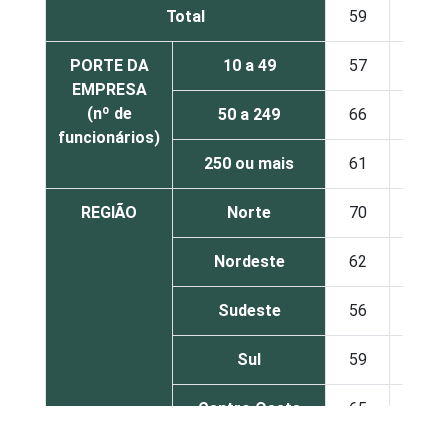
Total
59
50
PORTE DA
10 a 49
57
49
EMPRESA
(nº de
50 a 249
66
55
funcionários)
250 ou mais
61
49
REGIÃO
Norte
70
59
Nordeste
62
58
Sudeste
56
48
Sul
59
48
Centro Oeste
65
54