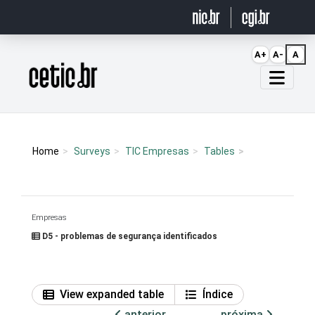
Ir para o conteúdo
A+
A-
A
Página inicial
Home
Surveys
TIC Empresas
Tables
Empresas
D5 - problemas de segurança identificados
View expanded table
Índice
anterior
próxima