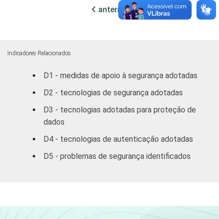
MERCADOS
Indústria de
anterior
próxima
60
51
DE
Transformação
ATUAÇÃO -
CNAE
Construção
57
52
Indicadores Relacionados
Comércio,
D1 - medidas de apoio à segurança adotadas
reparação de
veículos
59
50
D2 - tecnologias de segurança adotadas
automotores e
D3 - tecnologias adotadas para proteção de
motocicletas
dados
Transporte,
D4 - tecnologias de autenticação adotadas
armazenagem e
57
52
D5 - problemas de segurança identificados
correio
Alojamento e
51
42
alimentação
Atividades