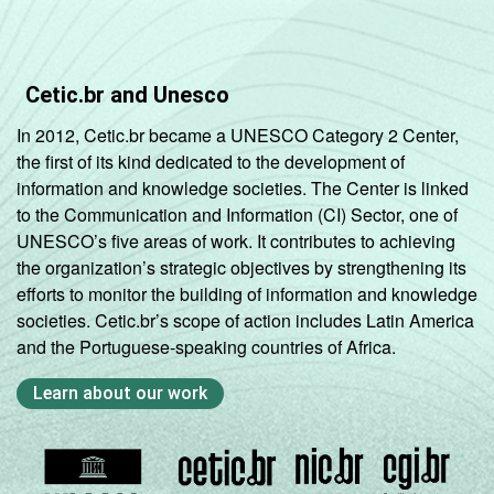
imobiliárias;
Atividades
profissionais,
Cetic.br and Unesco
científicas e
técnicas;
63
53
In 2012, Cetic.br became a UNESCO Category 2 Center,
Atividades
the first of its kind dedicated to the development of
administrativas
information and knowledge societies. The Center is linked
e
to the Communication and Information (CI) Sector, one of
serviços
UNESCO’s five areas of work. It contributes to achieving
complementares
the organization’s strategic objectives by strengthening its
efforts to monitor the building of information and knowledge
Informação e
societies. Cetic.br’s scope of action includes Latin America
comunicação;
and the Portuguese-speaking countries of Africa.
Artes, cultura,
Learn about our work
esporte
59
48
e recreação;
Outras
atividades de