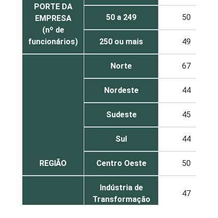
PORTE DA
50 a 249
50
EMPRESA
(nº de
funcionários)
250 ou mais
49
Norte
67
Nordeste
44
Sudeste
45
Sul
44
REGIÃO
Centro Oeste
50
Indústria de
47
Transformação