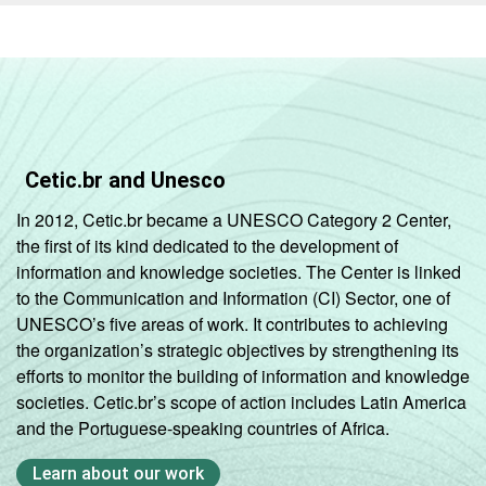
de serviço;
Atividades
imobiliárias;
Atividades
profissionais,
científicas e
Cetic.br and Unesco
técnicas;
MERCADOS
Atividades
In 2012, Cetic.br became a UNESCO Category 2 Center,
DE
administrativas
the first of its kind dedicated to the development of
ATUAÇÃO -
e serviços
information and knowledge societies. The Center is linked
CNAE
complementares
to the Communication and Information (CI) Sector, one of
UNESCO’s five areas of work. It contributes to achieving
1
Base ponderada: 1.318 empresas que
the organization’s strategic objectives by strengthening its
contrataram ou tentaram contratar
efforts to monitor the building of information and knowledge
especialistas em TI, com 10 ou mais
societies. Cetic.br’s scope of action includes Latin America
funcionários, que constituem os seguintes
and the Portuguese-speaking countries of Africa.
segmentos da CNAE 2.0: C, F, G, H, I, J, L, M,
N, R e S. Respostas múltiplas e estimuladas
Learn about our work