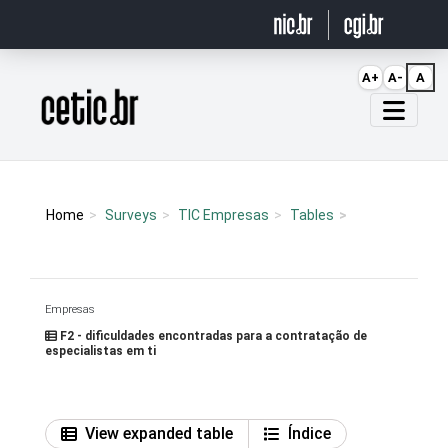
Ir para o conteúdo
A+
A-
A
Página inicial
Home
Surveys
TIC Empresas
Tables
Empresas
F2 - dificuldades encontradas para a contratação de
especialistas em ti
View expanded table
Índice