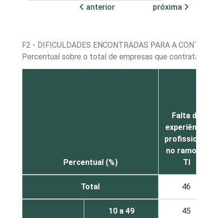
anterior
próxima
F2 - DIFICULDADES ENCONTRADAS PARA A CONTRATA
Percentual sobre o total de empresas que contrataram o
Falta de
experiência
profissional
no ramo de
Percentual (%)
TI
Total
46
10 a 49
45