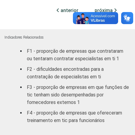
Comércio,
anterior
próxima
reparação de
veículos
48
automotores e
motocicletas
Indicadores Relacionados
Construção;
F1 - proporção de empresas que contrataram
Transporte,
ou tentaram contratar especialistas em ti 1
armazenagem e
F2 - dificuldades encontradas para a
correio;
Alojamento e
contratação de especialistas em ti
alimentação;
F3 - proporção de empresas em que funções de
Informação e
tic tenham sido desempenhadas por
comunicação;
fornecedores externos 1
Artes, cultura,
esporte e
F4 - proporção de empresas que ofereceram
recreação;
treinamento em tic para funcionários
Outras
43
atividades