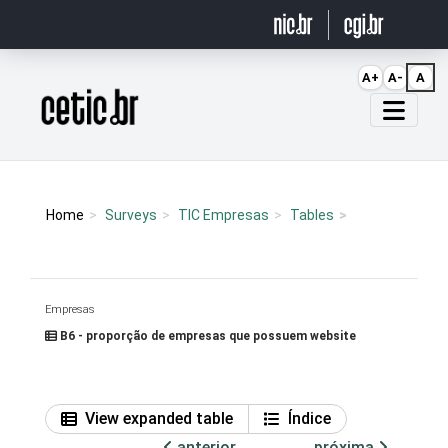
Ir para o conteúdo
A+
A-
A
Página inicial
Home
Surveys
TIC Empresas
Tables
Empresas
B6 - proporção de empresas que possuem website
View expanded table
Índice
anterior
próxima