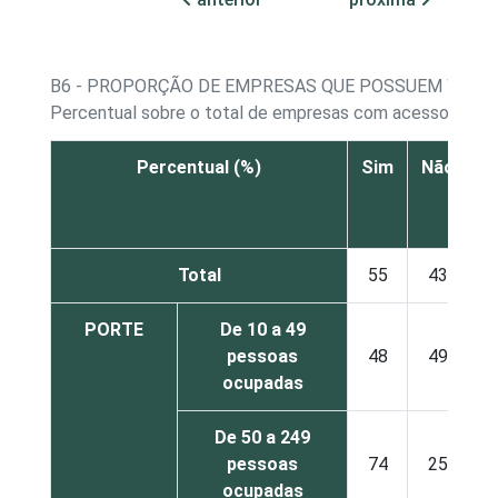
B6 - PROPORÇÃO DE EMPRESAS QUE POSSUEM WEBS
Percentual sobre o total de empresas com acesso à Inte
Percentual (%)
Sim
Não
S
r
Total
55
43
PORTE
De 10 a 49
pessoas
48
49
ocupadas
De 50 a 249
pessoas
74
25
ocupadas