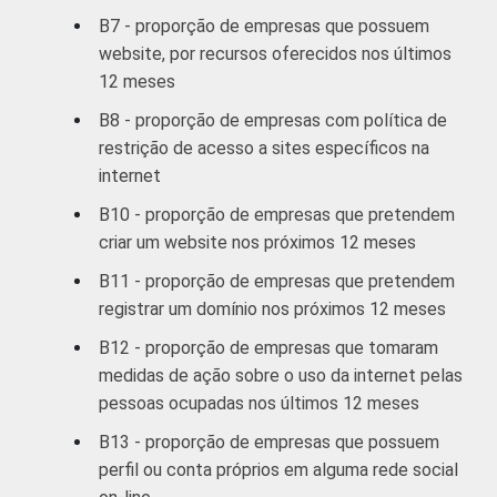
acesso à Internet, com 10 ou mais pessoas
B7 - proporção de empresas que possuem
ocupadas, que constituem os seguintes
website, por recursos oferecidos nos últimos
segmentos da CNAE 2.0 (C, F, G, H, I, J, L, M,
12 meses
N, R e S). Dados coletados entre novembro
de 2012 e março de 2013.
B8 - proporção de empresas com política de
Fonte: NIC.br - nov/2012 a mar/2013
restrição de acesso a sites específicos na
internet
B10 - proporção de empresas que pretendem
criar um website nos próximos 12 meses
B11 - proporção de empresas que pretendem
registrar um domínio nos próximos 12 meses
B12 - proporção de empresas que tomaram
medidas de ação sobre o uso da internet pelas
pessoas ocupadas nos últimos 12 meses
B13 - proporção de empresas que possuem
perfil ou conta próprios em alguma rede social