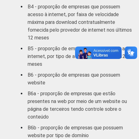
B4 - proporção de empresas que possuem
científicas
71
27
e técnicas;
acesso à internet, por faixa de velocidade
atividades
máxima para download contratualmente
administrativas
fornecida pelo provedor de internet nos últimos
e serviços
12 meses
complementares
B5 - proporção de empresas que utilizaram a
internet, por tipo de atividade nos últimos 12
Informação e
88
10
meses
comunicação
B6 - proporção de empresas que possuem
Artes, cultura,
website
esporte e
B6a - proporção de empresas que estão
recreação;
65
33
presentes na web por meio de um website ou
outras
página de terceiros tendo controle sobre o
atividades de
conteúdo
serviços
B6b - proporção de empresas que possuem
¹ Base: 6 231 empresas que declararam ter
website por tipo de domínio