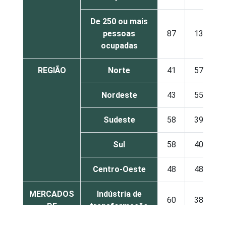
De 250 ou mais
pessoas
87
13
ocupadas
REGIÃO
Norte
41
57
Nordeste
43
55
Sudeste
58
39
Sul
58
40
Centro-Oeste
48
48
MERCADOS
Indústria de
60
38
DE
transformação
ATUAÇÃO -