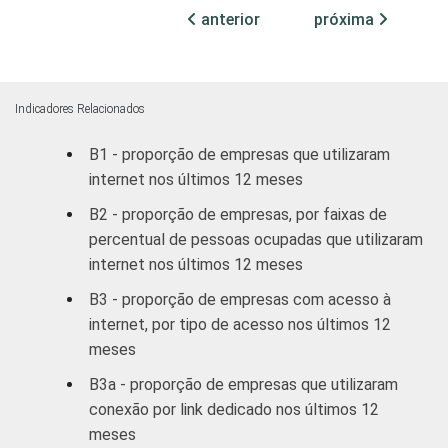
CNAE 2.0
Construção
51
47
anterior
próxima
Comércio;
reparação de
veículos
44
54
Indicadores Relacionados
automotores e
B1 - proporção de empresas que utilizaram
motocicletas
internet nos últimos 12 meses
Transporte,
B2 - proporção de empresas, por faixas de
armazenagem e
56
42
percentual de pessoas ocupadas que utilizaram
comunicações
internet nos últimos 12 meses
B3 - proporção de empresas com acesso à
Alojamento e
61
34
internet, por tipo de acesso nos últimos 12
alimentação
meses
Atividades
B3a - proporção de empresas que utilizaram
imobiliárias;
conexão por link dedicado nos últimos 12
atividades
meses
profissionais,