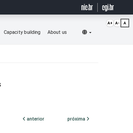
A+
A-
A
Selecionar idioma
Capacity building
About us
S
anterior
próxima