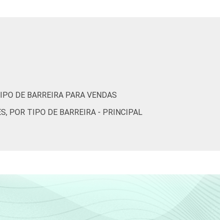
13
86
1
28
71
1
16
84
1
IPO DE BARREIRA PARA VENDAS
e constituem os seguintes segmentos da
 POR TIPO DE BARREIRA - PRINCIPAL