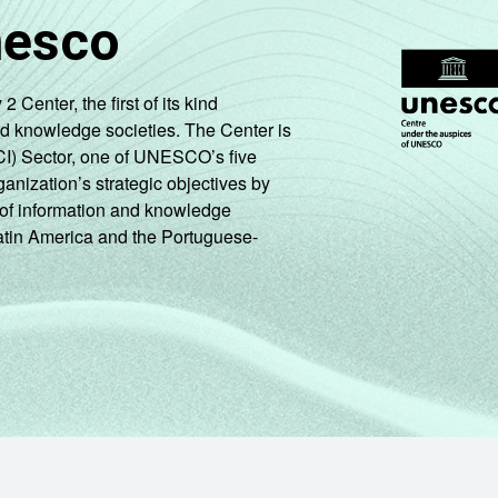
nesco
enter, the first of its kind
nd knowledge societies. The Center is
CI) Sector, one of UNESCO’s five
ganization’s strategic objectives by
ng of information and knowledge
Latin America and the Portuguese-