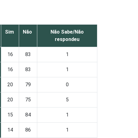
Sim
Não
Não Sabe/Não
respondeu
16
83
1
16
83
1
20
79
0
20
75
5
15
84
1
14
86
1