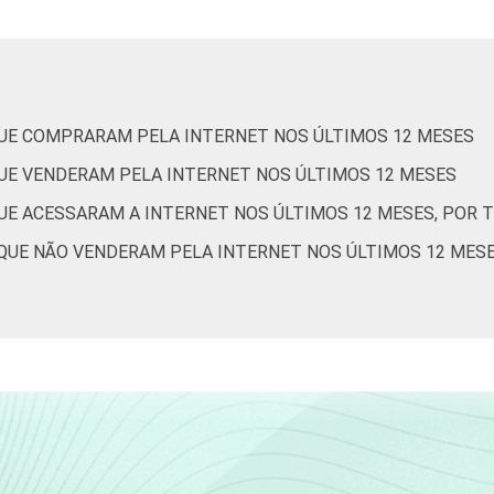
científicas e técnicas;
atividades administrativas e serviços complentares
Informação e comunicação
UE COMPRARAM PELA INTERNET NOS ÚLTIMOS 12 MESES
Artes, cultura, esporte e recreação; outras atividades de
UE VENDERAM PELA INTERNET NOS ÚLTIMOS 12 MESES
serviços
UE ACESSARAM A INTERNET NOS ÚLTIMOS 12 MESES, POR T
m ter acesso à Internet, com 10 ou mais pessoas ocupadas, qu
UE NÃO VENDERAM PELA INTERNET NOS ÚLTIMOS 12 MESES,
e S). Dados coletados entre setembro e dezembro de 2013.