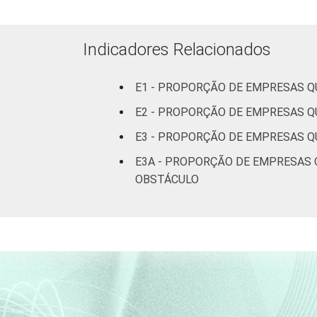
Indicadores Relacionados
E1 - PROPORÇÃO DE EMPRESAS Q
E2 - PROPORÇÃO DE EMPRESAS Q
E3 - PROPORÇÃO DE EMPRESAS Q
1 Base: 6.159 empresas que declarara
E3A - PROPORÇÃO DE EMPRESAS Q
CNAE 2.0 (C, F, G, H, I, J, L, M, N, R 
OBSTÁCULO
Fonte: NIC.br - set/2013 a dez/2013