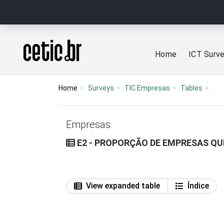
Ir para o conteúdo
Página inicial
Home
ICT Surv
Home
Surveys
TIC Empresas
Tables
Empresas
E2 - PROPORÇÃO DE EMPRESAS QU
View expanded table
Índice