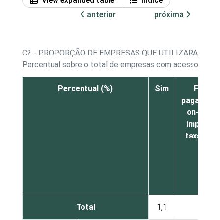
View expanded table
Índice
anterior
próxima
C2 - PROPORÇÃO DE EMPRESAS QUE UTILIZARAM SER
Percentual sobre o total de empresas com acesso à Inte
Percentual (%)
Sim
Fazer
pagament
on-line d
impostos
taxas, et
Total
1,1
1,8