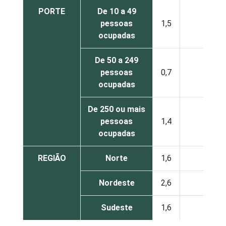
PORTE
De 10 a 49
pessoas
1,5
2,5
ocupadas
De 50 a 249
pessoas
0,7
2,7
ocupadas
De 250 ou mais
pessoas
1,4
2,8
ocupadas
REGIÃO
Norte
1,6
3,6
Nordeste
2,6
4,5
Sudeste
1,6
2,7