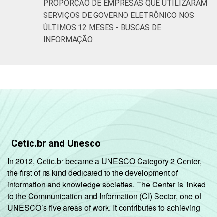
PROPORÇÃO DE EMPRESAS QUE UTILIZARAM
Alojamento e
SERVIÇOS DE GOVERNO ELETRÔNICO NOS
3,2
4,2
alimentação
ÚLTIMOS 12 MESES - BUSCAS DE
INFORMAÇÃO
Atividades
imobiliárias;
Atividades
profissionais,
científicas e
1,7
4,0
técnicas;
Atividades
administrativas
e serviços
Cetic.br and Unesco
complentares
In 2012, Cetic.br became a UNESCO Category 2 Center,
the first of its kind dedicated to the development of
Informação e
1,4
3,7
information and knowledge societies. The Center is linked
Comunicação
to the Communication and Information (CI) Sector, one of
UNESCO’s five areas of work. It contributes to achieving
Artes, cultura,