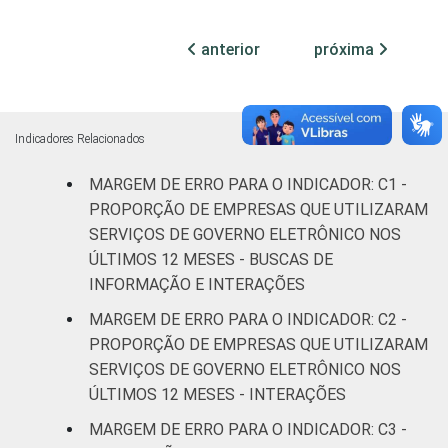
Sul
2,1
3,5
anterior
próxima
Centro-Oeste
3,1
4,8
MERCADOS
Indústria de
1,7
3,1
DE
transformação
Indicadores Relacionados
ATUAÇÃO -
CNAE 2.0
Construção
1,8
3,7
MARGEM DE ERRO PARA O INDICADOR: C1 -
PROPORÇÃO DE EMPRESAS QUE UTILIZARAM
Comércio;
SERVIÇOS DE GOVERNO ELETRÔNICO NOS
reparação de
ÚLTIMOS 12 MESES - BUSCAS DE
veículos
2,3
3,8
INFORMAÇÃO E INTERAÇÕES
automotores e
MARGEM DE ERRO PARA O INDICADOR: C2 -
motocicletas
PROPORÇÃO DE EMPRESAS QUE UTILIZARAM
SERVIÇOS DE GOVERNO ELETRÔNICO NOS
Transporte,
ÚLTIMOS 12 MESES - INTERAÇÕES
armazenagem
2,4
4,2
e correio
MARGEM DE ERRO PARA O INDICADOR: C3 -