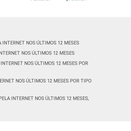
 Atividades
4,6
4,5
1,4
3,4
3,3
0,9
ços
4,0
4,0
0,8
 INTERNET NOS ÚLTIMOS 12 MESES
INTERNET NOS ÚLTIMOS 12 MESES
 constituem os seguintes segmentos da CNAE
2014 e março de 2015.
 INTERNET NOS ÚLTIMOS 12 MESES POR
TERNET NOS ÚLTIMOS 12 MESES POR TIPO
PELA INTERNET NOS ÚLTIMOS 12 MESES,