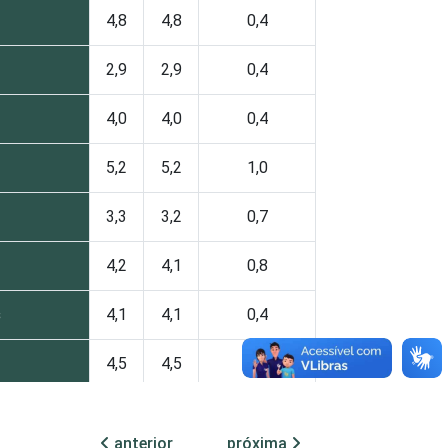
4,8
4,8
0,4
2,9
2,9
0,4
4,0
4,0
0,4
5,2
5,2
1,0
3,3
3,2
0,7
4,2
4,1
0,8
s
4,1
4,1
0,4
4,5
4,5
0,7
4,2
4,2
0,5
anterior
próxima