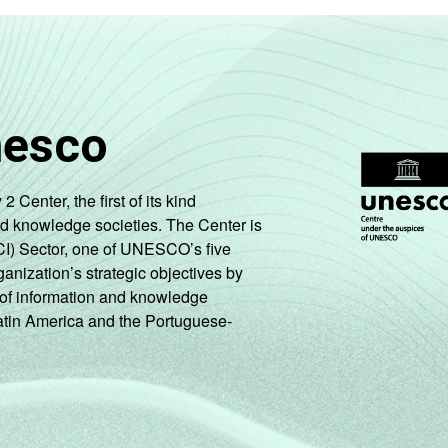
nesco
enter, the first of its kind
nd knowledge societies. The Center is
CI) Sector, one of UNESCO’s five
ganization’s strategic objectives by
ng of information and knowledge
Latin America and the Portuguese-