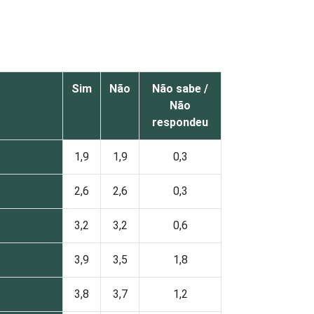
Sim
Não
Não sabe /
Não
respondeu
1,9
1,9
0,3
2,6
2,6
0,3
3,2
3,2
0,6
3,9
3,5
1,8
3,8
3,7
1,2