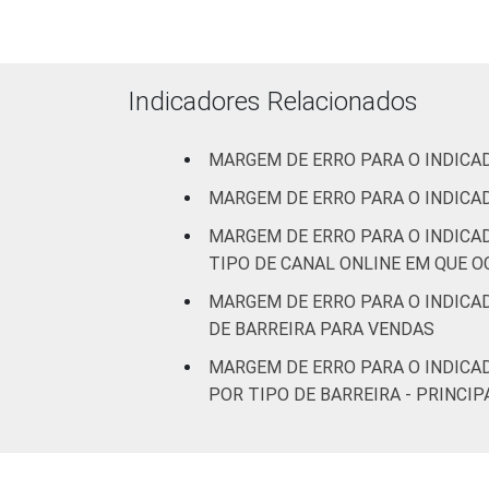
Atividades im
Indicadores Relacionados
Arte
MARGEM DE ERRO PARA O INDICA
MARGEM DE ERRO PARA O INDICA
¹ Base: 6944 empresas que declararam
2.0 (C, F, G, H, I, J, L, M, N, R e S).
MARGEM DE ERRO PARA O INDICA
Fonte: NIC.br - set 2014 / mar 2015
TIPO DE CANAL ONLINE EM QUE O
MARGEM DE ERRO PARA O INDICA
DE BARREIRA PARA VENDAS
MARGEM DE ERRO PARA O INDICA
POR TIPO DE BARREIRA - PRINCI