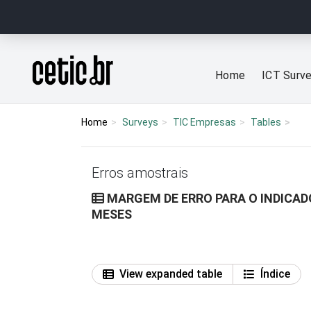
Ir para o conteúdo
Página inicial
Home
ICT Surv
Home
Surveys
TIC Empresas
Tables
Erros amostrais
MARGEM DE ERRO PARA O INDICAD
MESES
View expanded table
Índice