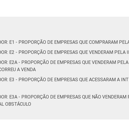
obiliárias; Atividades profissionais, científicas e técnicas;
administrativas e serviços complentares
Informação e Comunicação
s, cultura, esporte e recreação; Outras atividades de servi
DOR: E1 - PROPORÇÃO DE EMPRESAS QUE COMPRARAM PELA
DOR: E2 - PROPORÇÃO DE EMPRESAS QUE VENDERAM PELA 
 ter acesso à Internet, com 10 ou mais pessoas ocupadas, que
 Estimativa: 481770 empresas. Dados coletados entre setembro de 
DOR: E2A - PROPORÇÃO DE EMPRESAS QUE VENDERAM PELA
CORREU A VENDA
DOR: E3 - PROPORÇÃO DE EMPRESAS QUE ACESSARAM A IN
DOR: E3A - PROPORÇÃO DE EMPRESAS QUE NÃO VENDERAM 
PAL OBSTÁCULO