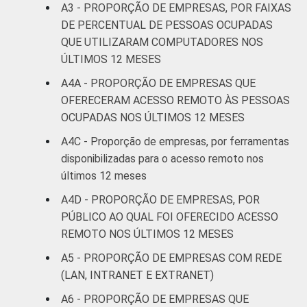
A3 - PROPORÇÃO DE EMPRESAS, POR FAIXAS
profissionais,
DE PERCENTUAL DE PESSOAS OCUPADAS
científicas e
96
técnicas;
QUE UTILIZARAM COMPUTADORES NOS
atividades
ÚLTIMOS 12 MESES
administrativas
A4A - PROPORÇÃO DE EMPRESAS QUE
e serviços
OFERECERAM ACESSO ‏REMOTO ÀS PESSOAS
complentares
OCUPADAS NOS ÚLTIMOS 12 MESES
Informação e
A4C - Proporção de empresas, por ferramentas
94
comunicação
disponibilizadas para o acesso remoto nos
últimos 12 meses
Artes, cultura,
A4D - PROPORÇÃO DE EMPRESAS, POR
esporte e
PÚBLICO AO QUAL FOI OFERECIDO ACESSO
recreação;
97
REMOTO NOS ÚLTIMOS 12 MESES
outras
atividades de
A5 - PROPORÇÃO DE EMPRESAS COM REDE
serviços
(LAN, INTRANET E EXTRANET)
A6 - PROPORÇÃO DE EMPRESAS QUE
1