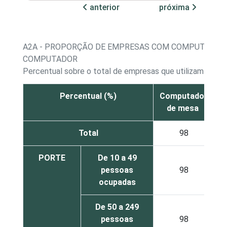
anterior
próxima
A2A - PROPORÇÃO DE EMPRESAS COM COMPUTADOR,
COMPUTADOR
Percentual sobre o total de empresas que utilizam comp
Percentual (%)
Computador
C
de mesa
Total
98
PORTE
De 10 a 49
pessoas
98
ocupadas
De 50 a 249
pessoas
98