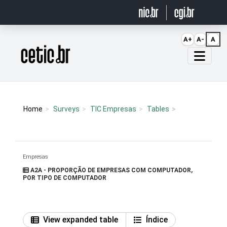
Ir para o conteúdo
A+
A-
A
Página inicial
Home
Surveys
TIC Empresas
Tables
Empresas
A2A - PROPORÇÃO DE EMPRESAS COM COMPUTADOR,
POR TIPO DE COMPUTADOR
View expanded table
Índice