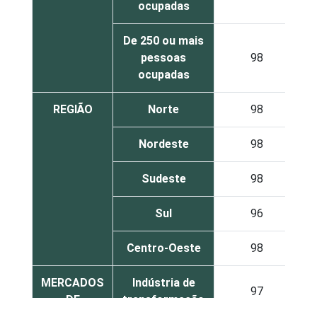
ocupadas
De 250 ou mais
pessoas
98
ocupadas
REGIÃO
Norte
98
Nordeste
98
Sudeste
98
Sul
96
Centro-Oeste
98
MERCADOS
Indústria de
97
DE
transformação
ATUAÇÃO -