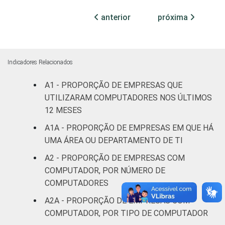
CNAE 2.0
Construção
96
anterior
próxima
Comércio;
reparação de
veículos
99
Indicadores Relacionados
automotores e
A1 - PROPORÇÃO DE EMPRESAS QUE
motocicletas
UTILIZARAM COMPUTADORES NOS ÚLTIMOS
Transporte,
12 MESES
armazenagem
97
A1A - PROPORÇÃO DE EMPRESAS EM QUE HÁ
e correio
UMA ÁREA OU DEPARTAMENTO DE TI
A2 - PROPORÇÃO DE EMPRESAS COM
Alojamento e
96
COMPUTADOR, POR NÚMERO DE
alimentação
COMPUTADORES
Atividades
A2A - PROPORÇÃO DE EMPRESAS COM
imobiliárias;
COMPUTADOR, POR TIPO DE COMPUTADOR
atividades