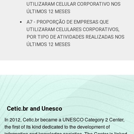
Base: 7.010 empresas que declararam
UTILIZARAM CELULAR CORPORATIVO NOS
utilizar computador, com 10 ou mais pessoas
ÚLTIMOS 12 MESES
ocupadas e que constituem os seguintes
A7 - PROPORÇÃO DE EMPRESAS QUE
segmentos da CNAE 2.0 (C, F, G, H, I, J, L, M,
N, R e S). Respostas estimuladas. Dados
UTILIZARAM CELULARES CORPORATIVOS,
coletados entre setembro de 2014 e março
POR TIPO DE ATIVIDADES REALIZADAS NOS
de 2015.
ÚLTIMOS 12 MESES
Fonte: NIC.br - set 2014 / fev 2015
Cetic.br and Unesco
In 2012, Cetic.br became a UNESCO Category 2 Center,
the first of its kind dedicated to the development of
information and knowledge societies. The Center is linked