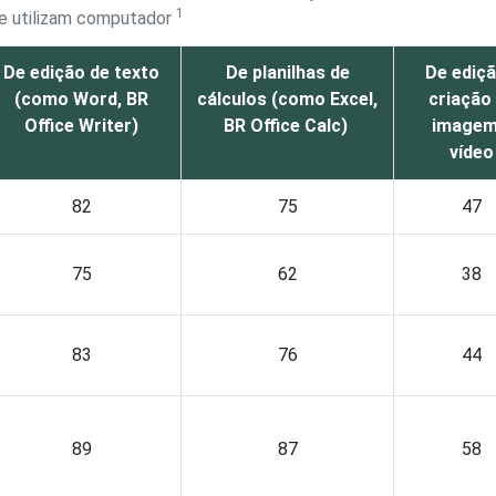
1
ue utilizam computador
De edição de texto
De planilhas de
De ediçã
(como Word, BR
cálculos (como Excel,
criação
Office Writer)
BR Office Calc)
imagem
vídeo
82
75
47
75
62
38
83
76
44
89
87
58