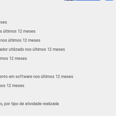
12
77
12
86
eses
12
84
nos últimos 12 meses
o nos últimos 12 meses
ado se refere apenas aos resultados da
dor utilizado nos últimos 12 meses
diziadas.
ltimos 12 meses
mento em software nos últimos 12 meses
imos 12 meses
 por tipo de atividade realizada