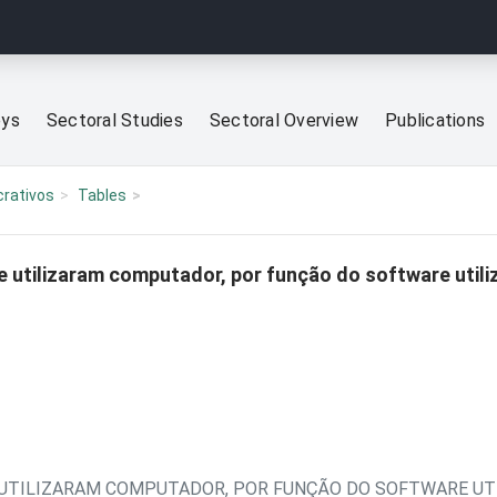
eys
Sectoral Studies
Sectoral Overview
Publications
crativos
Tables
 utilizaram computador, por função do software util
 UTILIZARAM COMPUTADOR, POR FUNÇÃO DO SOFTWARE UT