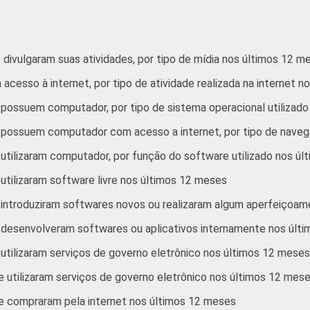
80
72
45
85
77
56
divulgaram suas atividades, por tipo de mídia nos últimos 12 m
85
76
45
cesso à internet, por tipo de atividade realizada na internet 
 possuem computador, por tipo de sistema operacional utilizad
rativos que declararam utilizar computador. Cada item apresent
 possuem computador com acesso a internet, por tipo de navega
re outubro de 2012 e março de 2013. Respostas estimuladas e ro
utilizaram computador, por função do software utilizado nos ú
utilizaram software livre nos últimos 12 meses
 introduziram softwares novos ou realizaram algum aperfeiçoa
 desenvolveram softwares ou aplicativos internamente nos últ
utilizaram serviços de governo eletrônico nos últimos 12 meses
utilizaram serviços de governo eletrônico nos últimos 12 meses,
e compraram pela internet nos últimos 12 meses