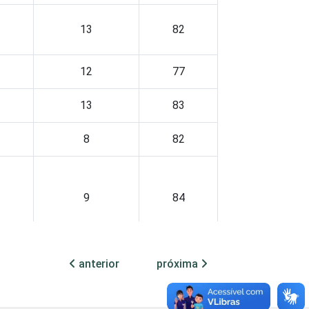
13
82
12
77
13
83
8
82
9
84
anterior
próxima
13
74