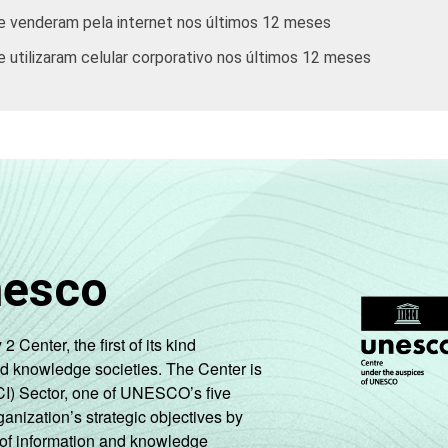
e venderam pela internet nos últimos 12 meses
 utilizaram celular corporativo nos últimos 12 meses
nesco
enter, the first of its kind
nd knowledge societies. The Center is
CI) Sector, one of UNESCO’s five
ganization’s strategic objectives by
ng of information and knowledge