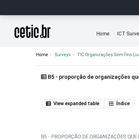
Ir para o conteúdo
Página inicial
Home
ICT Surv
Home
Surveys
TIC Organizações Sem Fins Lu
B5 - proporção de organizações que
View expanded table
Índice
B5 - PROPORÇÃO DE ORGANIZAÇÕES QUE