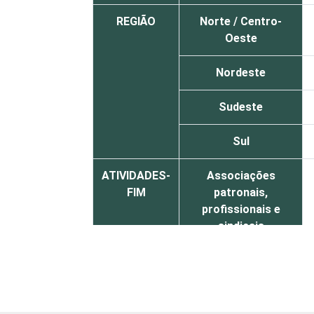
REGIÃO
Norte / Centro-
Oeste
Nordeste
Sudeste
Sul
ATIVIDADES-
Associações
FIM
patronais,
profissionais e
sindicais
Educação, lazer e
cultura
Desenvolvimento e