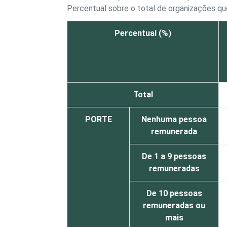
Percentual sobre o total de organizações q
Percentual (%)
Total
PORTE
Nenhuma pessoa
remunerada
De 1 a 9 pessoas
remuneradas
De 10 pessoas
remuneradas ou
mais