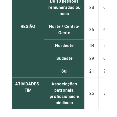
De 10 pessoas
remuneradas ou
28
66
mais
REGIÃO
Norte / Centro-
36
60
Oeste
Nordeste
44
50
Sudeste
29
64
Sul
21
73
ATIVIDADES-
Associações
FIM
patronais,
25
70
profissionais e
sindicais
Educação, lazer