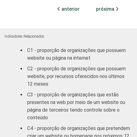
32
63
e cultura
anterior
próxima
Desenvolvimento
e defesa de
33
61
direitos
Indicadores Relacionados
C1 - proporção de organizações que possuem
Religião
32
63
website ou página na internet
Outros
33
60
C2 - proporção de organizações que possuem
website, por recursos oferecidos nos últimos
1
Base: 3.546 organizações sem fins
12 meses
lucrativos. Dados coletados entre outubro
C3 - proporção de organizações que estão
de 2012 e março de 2013. Respostas
presentes na web por meio de um website ou
estimuladas.
página de terceiros tendo controle sobre o
Fonte: NIC.br - out/2012 a mar/2013
conteúdo
C4 - proporção de organizações que pretendem
criar um website ou homepage nos próximos 12