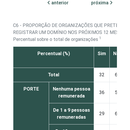
anterior
próxima
C6 - PROPORÇÃO DE ORGANIZAÇÕES QUE PRETENDE
REGISTRAR UM DOMÍNIO NOS PRÓXIMOS 12 MESES
1
Percentual sobre o total de organizações
Percentual (%)
Sim
Não
Total
32
62
PORTE
Nenhuma pessoa
36
58
remunerada
De 1 a 9 pessoas
29
64
remuneradas