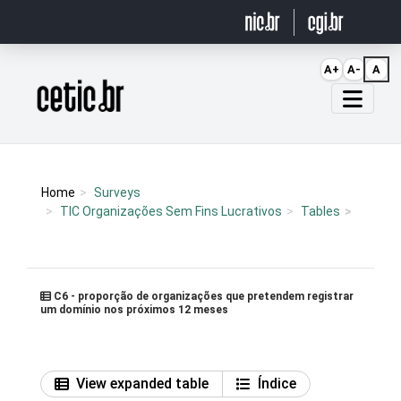
Ir para o conteúdo
A+
A-
A
Página inicial
Home
Surveys
TIC Organizações Sem Fins Lucrativos
Tables
C6 - proporção de organizações que pretendem registrar
um domínio nos próximos 12 meses
View expanded table
Índice