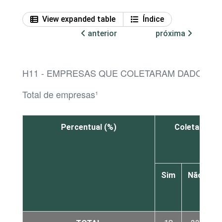
View expanded table
Índice
anterior
próxima
H11 - EMPRESAS QUE COLETARAM DADOS, P
Total de empresas¹
Percentual (%)
Coletados in
proc
Sim
Não
N
s