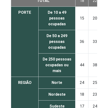
TOTAL
18
22
PORTE
De 10 a 49
pessoas
15
20
ocupadas
De 50 a 249
pessoas
36
33
ocupadas
De 250 pessoas
ocupadas ou
44
38
mais
REGIÃO
Norte
24
25
Nordeste
18
23
Sudeste
17
24