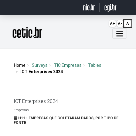
Ir para o conteúdo
A+
A-
A
Página inicial
Home
Surveys
TIC Empresas
Tables
ICT Enterprises 2024
ICT Enterprises 2024
Empresas
H11 - EMPRESAS QUE COLETARAM DADOS, POR TIPO DE
FONTE