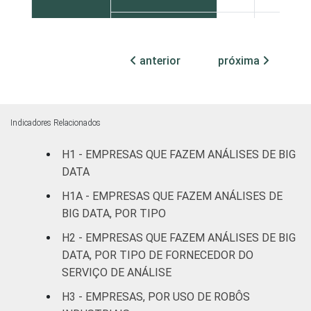
Sul
16
18
anterior
próxima
Centro-Oeste
22
18
MERCADOS
Indústria de
16
20
DE
transformação
Indicadores Relacionados
ATUAÇÃO
Construção
12
18
H1 - EMPRESAS QUE FAZEM ANÁLISES DE BIG
DATA
Comércio,
H1A - EMPRESAS QUE FAZEM ANÁLISES DE
reparação de
BIG DATA, POR TIPO
veículos
17
20
automotores e
H2 - EMPRESAS QUE FAZEM ANÁLISES DE BIG
motocicletas
DATA, POR TIPO DE FORNECEDOR DO
SERVIÇO DE ANÁLISE
Transporte,
H3 - EMPRESAS, POR USO DE ROBÔS
armazenagem e
19
22