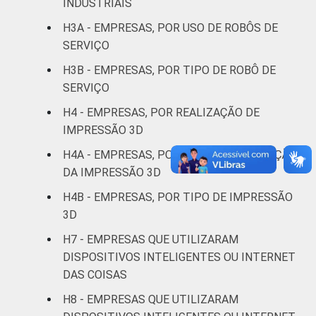
INDUSTRIAIS
correio
H3A - EMPRESAS, POR USO DE ROBÔS DE
Alojamento e
SERVIÇO
10
26
alimentação
H3B - EMPRESAS, POR TIPO DE ROBÔ DE
SERVIÇO
Informação e
46
33
comunicação
H4 - EMPRESAS, POR REALIZAÇÃO DE
IMPRESSÃO 3D
Atividades
H4A - EMPRESAS, POR MEIO DE REALIZAÇÃO
imobiliárias,
DA IMPRESSÃO 3D
atividades
profissionais,
H4B - EMPRESAS, POR TIPO DE IMPRESSÃO
científicas e
3D
22
27
técnicas,
H7 - EMPRESAS QUE UTILIZARAM
atividades
DISPOSITIVOS INTELIGENTES OU INTERNET
administrativas
DAS COISAS
e serviços
complementares
H8 - EMPRESAS QUE UTILIZARAM