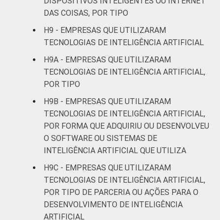
DISPOSITIVOS INTELIGENTES OU INTERNET
Artes, cultura,
DAS COISAS, POR TIPO
esporte e
H9 - EMPRESAS QUE UTILIZARAM
recreação,
22
24
TECNOLOGIAS DE INTELIGÊNCIA ARTIFICIAL
outras
atividades de
H9A - EMPRESAS QUE UTILIZARAM
serviços
TECNOLOGIAS DE INTELIGÊNCIA ARTIFICIAL,
POR TIPO
Fonte: Núcleo de Informação e Coordenação
H9B - EMPRESAS QUE UTILIZARAM
do Ponto BR. (2025). Pesquisa sobre o uso
TECNOLOGIAS DE INTELIGÊNCIA ARTIFICIAL,
das tecnologias de informação e
POR FORMA QUE ADQUIRIU OU DESENVOLVEU
comunicação nas empresas brasileiras: TIC
O SOFTWARE OU SISTEMAS DE
Empresas 2024 [Tabelas].
INTELIGÊNCIA ARTIFICIAL QUE UTILIZA
¹Este indicador foi coletado somente entre
as empresas que possuem especialistas,
H9C - EMPRESAS QUE UTILIZARAM
área ou departamento de TI. Para fins de
TECNOLOGIAS DE INTELIGÊNCIA ARTIFICIAL,
divulgação, são apresentados os resultados
POR TIPO DE PARCERIA OU AÇÕES PARA O
pelo total de empresas.
DESENVOLVIMENTO DE INTELIGÊNCIA
ARTIFICIAL