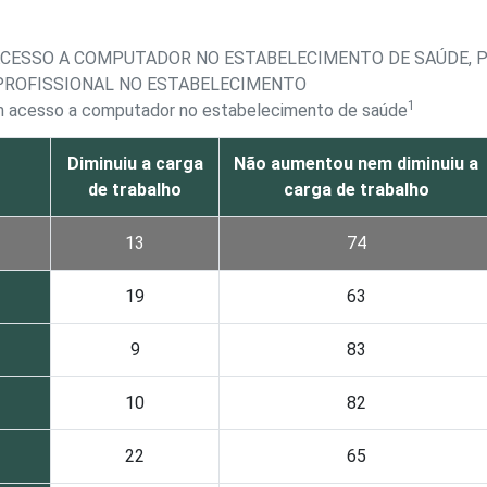
ACESSO A COMPUTADOR NO ESTABELECIMENTO DE SAÚDE, 
PROFISSIONAL NO ESTABELECIMENTO
1
om acesso a computador no estabelecimento de saúde
Diminuiu a carga
Não aumentou nem diminuiu a
de trabalho
carga de trabalho
13
74
19
63
9
83
10
82
22
65