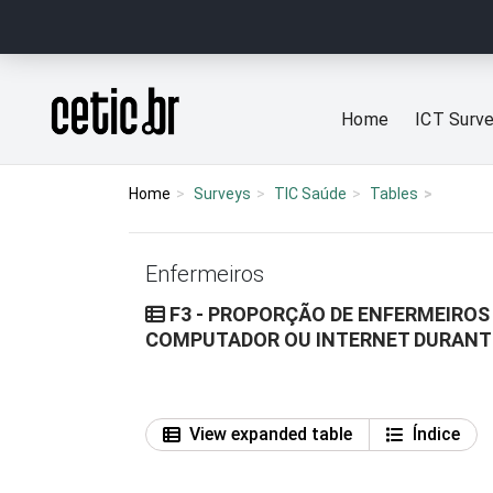
Ir para o conteúdo
Página inicial
Home
ICT Surv
Home
Surveys
TIC Saúde
Tables
Enfermeiros
F3 - PROPORÇÃO DE ENFERMEIROS
COMPUTADOR OU INTERNET DURANTE
View expanded table
Índice