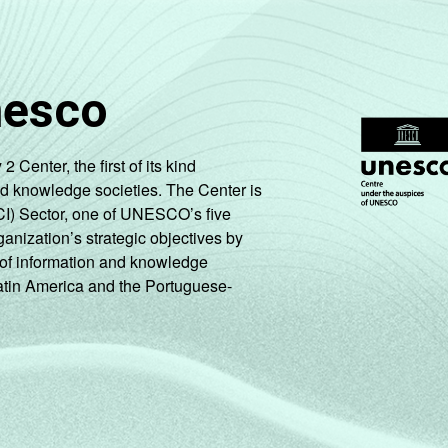
nesco
enter, the first of its kind
nd knowledge societies. The Center is
CI) Sector, one of UNESCO’s five
ganization’s strategic objectives by
ng of information and knowledge
Latin America and the Portuguese-