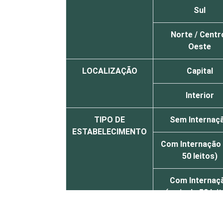
Sul
Norte / Centr
Oeste
LOCALIZAÇÃO
Capital
Interior
TIPO DE
Sem Internaç
ESTABELECIMENTO
Com Internação 
50 leitos)
Com Internaç
(mais de 50 lei
FAIXA ETÁRIA
Até 30 anos