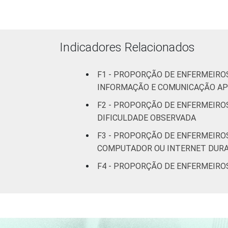
31 a 40 anos
41 anos ou ma
Indicadores Relacionados
Essa tabela foi corrigida em maio de 
F1 - PROPORÇÃO DE ENFERMEIRO
pesquisa-tic-saude-2013/
INFORMAÇÃO E COMUNICAÇÃO APL
1
Base: 1940 enfermeiros com acesso a
F2 - PROPORÇÃO DE ENFERMEIROS
2013 e agosto de 2013.
DIFICULDADE OBSERVADA
Fonte: NIC.br - fev 2013 / ago 2013
F3 - PROPORÇÃO DE ENFERMEIRO
COMPUTADOR OU INTERNET DURA
F4 - PROPORÇÃO DE ENFERMEIRO