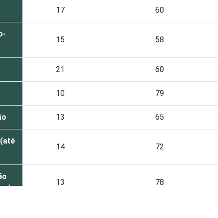
17
60
o-
15
58
21
60
10
79
ão
13
65
(até
14
72
ão
13
78
tos)
12
75