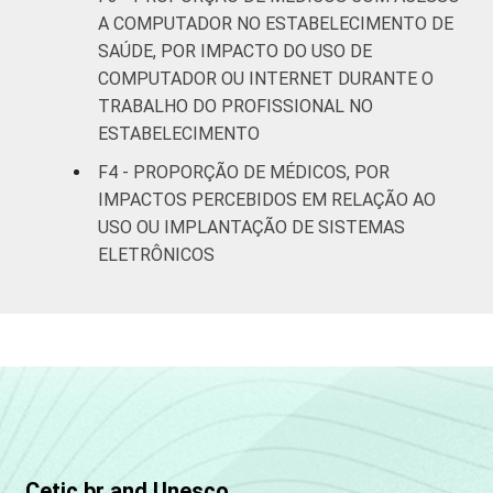
A COMPUTADOR NO ESTABELECIMENTO DE
Respostas estimuladas. Dados coletados
entre fevereiro de 2013 e agosto de 2013.
SAÚDE, POR IMPACTO DO USO DE
Fonte: NIC.br - fev 2013 / ago 2013
COMPUTADOR OU INTERNET DURANTE O
TRABALHO DO PROFISSIONAL NO
ESTABELECIMENTO
F4 - PROPORÇÃO DE MÉDICOS, POR
IMPACTOS PERCEBIDOS EM RELAÇÃO AO
USO OU IMPLANTAÇÃO DE SISTEMAS
ELETRÔNICOS
Cetic.br and Unesco