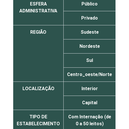
ESFERA
Público
2
ADMINISTRATIVA
Privado
2
REGIÃO
Sudeste
1
Nordeste
5
Sul
2
Centro_oeste/Norte
3
LOCALIZAÇÃO
Interior
1
Capital
4
TIPO DE
Com Internação (de
3
ESTABELECIMENTO
0 a 50 leitos)