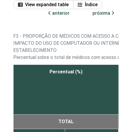
View expanded table
Índice
anterior
próxima
F3 - PROPORÇÃO DE MÉDICOS COM ACESSO A COMPU
IMPACTO DO USO DE COMPUTADOR OU INTERNET DU
ESTABELECIMENTO
Percentual sobre o total de médicos com acesso a com
Percentual (%)
Dimi
a c
d
trab
TOTAL
2