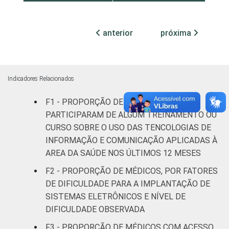
Com Internação
1
(mais de 50 leitos)
anterior
próxima
Sem Internação
3
FAIXA ETÁRIA
Até 35 anos
Indicadores Relacionados
F1 - PROPORÇÃO DE MÉDICOS QUE
36 a 50 anos
4
PARTICIPARAM DE ALGUM TREINAMENTO OU
CURSO SOBRE O USO DAS TENCOLOGIAS DE
51 anos ou mais
4
INFORMAÇÃO E COMUNICAÇÃO APLICADAS À
AREA DA SAÚDE NOS ÚLTIMOS 12 MESES
Essa tabela foi corrigida em maio de 2015.
Para mais informações, acesse
F2 - PROPORÇÃO DE MÉDICOS, POR FATORES
https://cetic.br/noticia/cetic-br-informa-
DE DIFICULDADE PARA A IMPLANTAÇÃO DE
correcao-dos-resultados-da-pesquisa-tic-
SISTEMAS ELETRÔNICOS E NÍVEL DE
saude-2013/
DIFICULDADE OBSERVADA
1
Base: 928 médicos com acesso a
F3 - PROPORÇÃO DE MÉDICOS COM ACESSO
computador no estabelecimento de saúde.