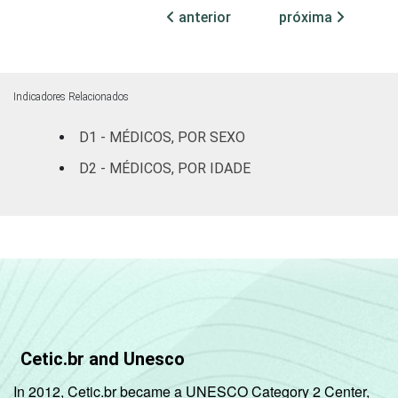
internação
anterior
próxima
0
18
(mais de
50 leitos)
SADT
2
41
Indicadores Relacionados
D1 - MÉDICOS, POR SEXO
FAIXA ETÁRIA
Até 35
3
90
anos
D2 - MÉDICOS, POR IDADE
De 36 a 50
0
0
anos
De 51
anos ou
0
0
mais
LOCALIZAÇÃO
Capital
0
16
Cetic.br and Unesco
In 2012, Cetic.br became a UNESCO Category 2 Center,
Interior
1
29