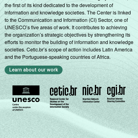
the first of its kind dedicated to the development of
information and knowledge societies. The Center is linked
Fonte: CGI.br/NIC.br, Centro Regional de
to the Communication and Information (CI) Sector, one of
Estudos para o Desenvolvimento da
UNESCO’s five areas of work. It contributes to achieving
Sociedade da Informação (Cetic.br),
the organization’s strategic objectives by strengthening its
Pesquisa sobre o uso das Tecnologias de
efforts to monitor the building of information and knowledge
Informação e Comunicação nos
societies. Cetic.br’s scope of action includes Latin America
estabelecimentos de saúde brasileiros - TIC
and the Portuguese-speaking countries of Africa.
Saúde 2016.
Learn about our work