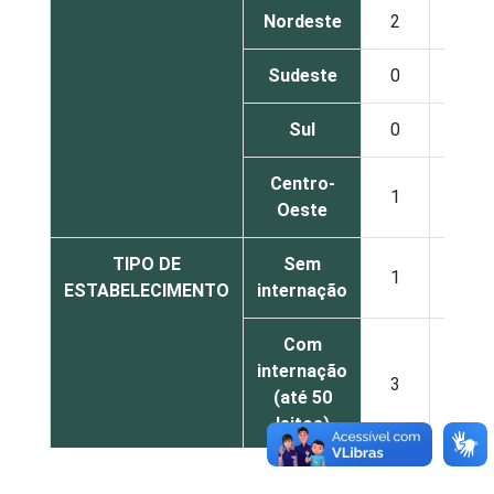
Nordeste
2
40
Sudeste
0
17
Sul
0
22
Centro-
1
29
Oeste
TIPO DE
Sem
1
27
ESTABELECIMENTO
internação
Com
internação
3
32
(até 50
leitos)
Com