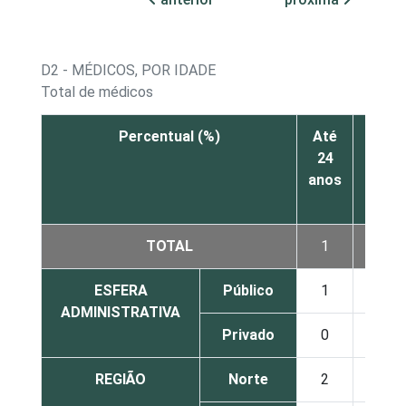
D2 - MÉDICOS, POR IDADE
Total de médicos
Percentual (%)
Até
De
24
25 a
anos
34
anos
TOTAL
1
24
ESFERA
Público
1
33
ADMINISTRATIVA
Privado
0
15
REGIÃO
Norte
2
29