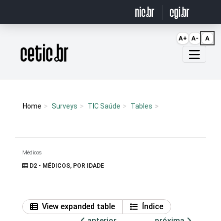
Ir para o conteúdo
A+
A-
A
Página inicial
Home
Surveys
TIC Saúde
Tables
Médicos
D2 - MÉDICOS, POR IDADE
View expanded table
Índice
anterior
próxima