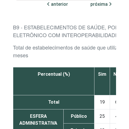
anterior
próxima
B9 - ESTABELECIMENTOS DE SAÚDE, POR EX
ELETRÔNICO COM INTEROPERABILIDADE
Total de estabelecimentos de saúde que utilizaram
meses
Percentual (%)
Sim
Não
Total
19
60
ESFERA
Público
25
45
ADMINISTRATIVA