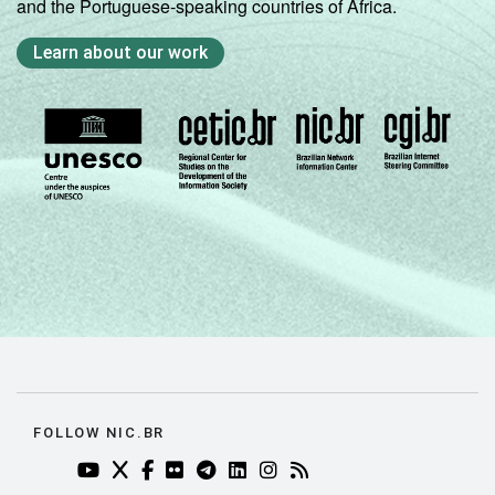
and the Portuguese-speaking countries of Africa.
Learn about our work
FOLLOW NIC.BR
YOUTUBE DO NIC.BR (ABRE EM NOVA ABA)
TWITTER DO NIC.BR (ABRE EM NOVA ABA)
FACEBOOK DO NIC.BR (ABRE EM NOVA AB
FLICKR DO NIC.BR (ABRE EM NOVA AB
TELEGRAM DO NIC.BR (ABRE EM N
LINKEDIN DO NIC.BR (ABRE EM
INSTAGRAM DO NIC.BR (AB
RSS DO NIC.BR (ABRE 