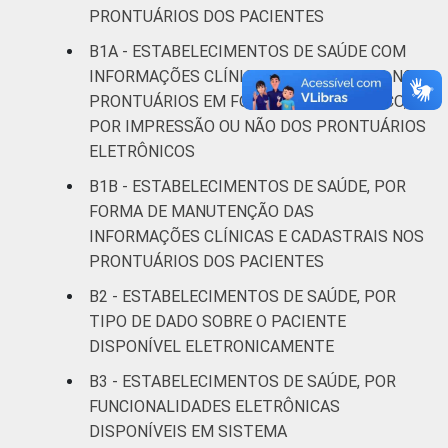
Interior
19
57
PRONTUÁRIOS DOS PACIENTES
B1A - ESTABELECIMENTOS DE SAÚDE COM
Fonte: CGI/NIC.br, Centro Regional de
INFORMAÇÕES CLÍNICAS E CADASTRAIS NOS
Estudos para o Desenvolvimento da
PRONTUÁRIOS EM FORMATO ELETRÔNICO,
Sociedade da Informação (Cetic.br),
POR IMPRESSÃO OU NÃO DOS PRONTUÁRIOS
Pesquisa sobre o uso das tecnologias de
ELETRÔNICOS
informação e comunicação nos
estabelecimentos de saúde brasileiros - TIC
B1B - ESTABELECIMENTOS DE SAÚDE, POR
Saúde 2019.
FORMA DE MANUTENÇÃO DAS
INFORMAÇÕES CLÍNICAS E CADASTRAIS NOS
PRONTUÁRIOS DOS PACIENTES
B2 - ESTABELECIMENTOS DE SAÚDE, POR
TIPO DE DADO SOBRE O PACIENTE
DISPONÍVEL ELETRONICAMENTE
B3 - ESTABELECIMENTOS DE SAÚDE, POR
FUNCIONALIDADES ELETRÔNICAS
DISPONÍVEIS EM SISTEMA