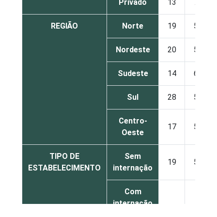
Privado
13
73
REGIÃO
Norte
19
54
Nordeste
20
55
Sudeste
14
66
Sul
28
59
Centro-
17
57
Oeste
TIPO DE
Sem
19
59
ESTABELECIMENTO
internação
Com
internação
20
46
(até 50