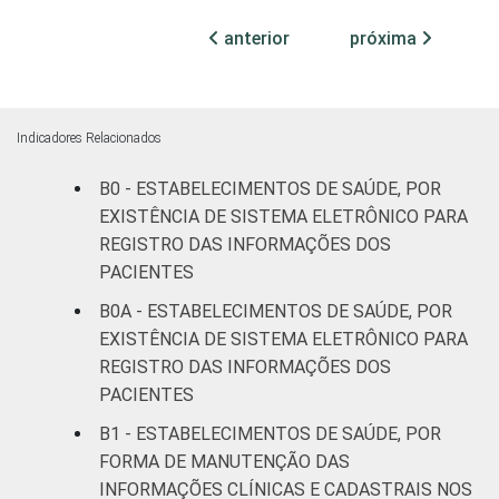
leitos)
anterior
próxima
Com
internação
31
55
(mais de
Indicadores Relacionados
50 leitos)
B0 - ESTABELECIMENTOS DE SAÚDE, POR
Serviço de
EXISTÊNCIA DE SISTEMA ELETRÔNICO PARA
apoio à
REGISTRO DAS INFORMAÇÕES DOS
15
73
diagnose e
PACIENTES
terapia
B0A - ESTABELECIMENTOS DE SAÚDE, POR
EXISTÊNCIA DE SISTEMA ELETRÔNICO PARA
IDENTIFICAÇÃO DE
UBS
28
46
REGISTRO DAS INFORMAÇÕES DOS
UNIDADE BÁSICA
PACIENTES
DE SAÚDE
Não UBS
14
68
B1 - ESTABELECIMENTOS DE SAÚDE, POR
LOCALIZAÇÃO
Capital
18
70
FORMA DE MANUTENÇÃO DAS
INFORMAÇÕES CLÍNICAS E CADASTRAIS NOS