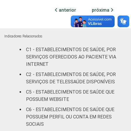
anterior
próxima
Com
internação
76
23
(mais de
50 leitos)
Indicadores Relacionados
Serviço de
C1 - ESTABELECIMENTOS DE SAÚDE, POR
apoio à
SERVIÇOS OFERECIDOS AO PACIENTE VIA
82
18
diagnose e
INTERNET
terapia
C2 - ESTABELECIMENTOS DE SAÚDE, POR
SERVIÇOS DE TELESSAÚDE DISPONÍVEIS
IDENTIFICAÇÃO DE
UBS
18
80
UNIDADE BÁSICA
C5 - ESTABELECIMENTOS DE SAÚDE QUE
DE SAÚDE
Não UBS
72
27
POSSUEM WEBSITE
C6 - ESTABELECIMENTOS DE SAÚDE QUE
LOCALIZAÇÃO
Capital
68
31
POSSUEM PERFIL OU CONTA EM REDES
SOCIAIS
Interior
49
50