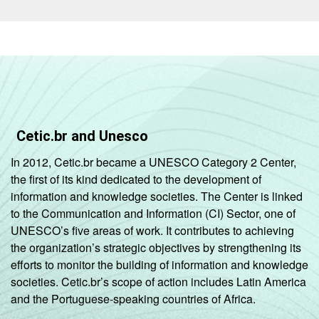
Fonte: CGI.br/NIC.br, Centro Regional de
Estudos para o Desenvolvimento da
Sociedade da Informação (Cetic.br),
Pesquisa sobre o uso das tecnologias de
informação e comunicação nos
estabelecimentos de saúde brasileiros – TIC
Saúde 2023.
Cetic.br and Unesco
In 2012, Cetic.br became a UNESCO Category 2 Center,
the first of its kind dedicated to the development of
information and knowledge societies. The Center is linked
to the Communication and Information (CI) Sector, one of
UNESCO’s five areas of work. It contributes to achieving
the organization’s strategic objectives by strengthening its
efforts to monitor the building of information and knowledge
societies. Cetic.br’s scope of action includes Latin America
and the Portuguese-speaking countries of Africa.