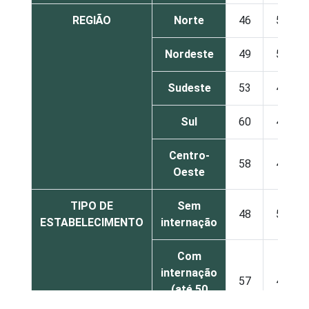
REGIÃO
Norte
46
53
Nordeste
49
50
Sudeste
53
46
Sul
60
40
Centro-
58
41
Oeste
TIPO DE
Sem
48
51
ESTABELECIMENTO
internação
Com
internação
57
42
(até 50
leitos)