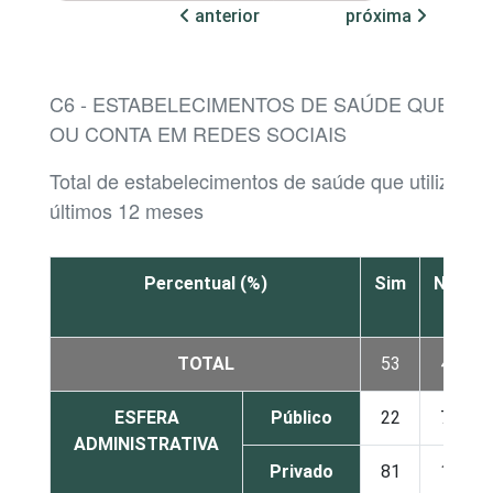
anterior
próxima
C6 - ESTABELECIMENTOS DE SAÚDE QUE PO
OU CONTA EM REDES SOCIAIS
Total de estabelecimentos de saúde que utilizaram
últimos 12 meses
Percentual (%)
Sim
Não
TOTAL
53
46
ESFERA
Público
22
76
ADMINISTRATIVA
Privado
81
18