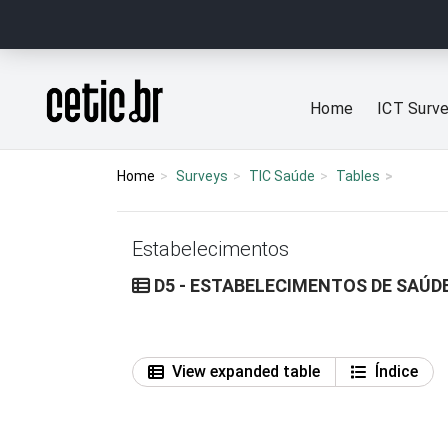
Ir para o conteúdo
Página inicial
Home
ICT Surv
Home
Surveys
TIC Saúde
Tables
Estabelecimentos
D5 - ESTABELECIMENTOS DE SAÚDE
View expanded table
Índice