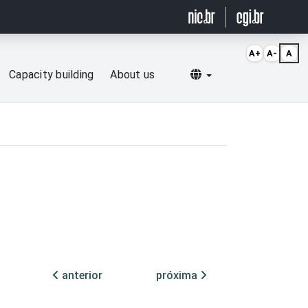
A+
A-
A
Selecionar idioma
Capacity building
About us
anterior
próxima