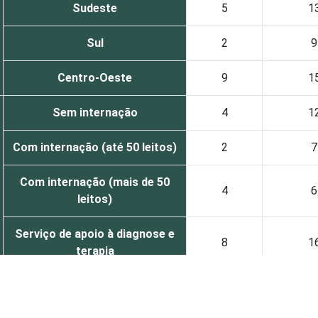
Sudeste
5
1
Sul
2
9
Centro-Oeste
9
1
Sem internação
4
1
Com internação (até 50 leitos)
2
7
Com internação (mais de 50
4
6
leitos)
Serviço de apoio à diagnose e
8
1
terapia
UBS
3
8