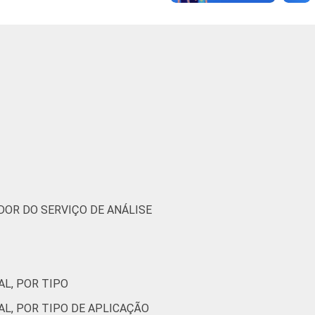
2
14
17
0
11
12
2
16
18
(Cetic.br), Pesquisa sobre o uso das
2. ¹Cada item apresentado se refere apenas
DOR DO SERVIÇO DE ANÁLISE
AL, POR TIPO
AL, POR TIPO DE APLICAÇÃO