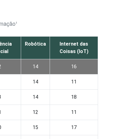
rmação¹
gência
Robótica
Internet das
icial
Coisas (IoT)
2
14
16
14
11
3
14
18
1
12
11
0
15
17