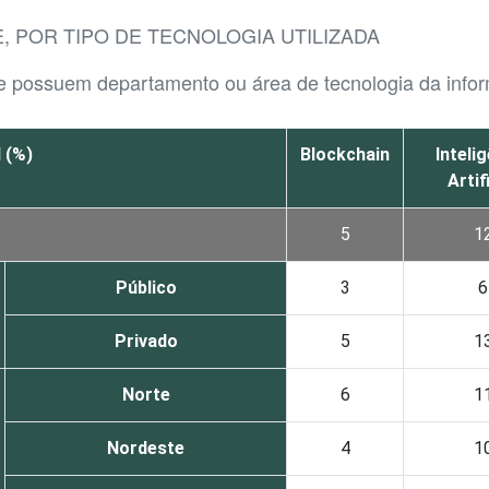
, POR TIPO DE TECNOLOGIA UTILIZADA
ue possuem departamento ou área de tecnologia da info
 (%)
Blockchain
Inteli
Artif
5
1
Público
3
6
Privado
5
1
Norte
6
1
Nordeste
4
1