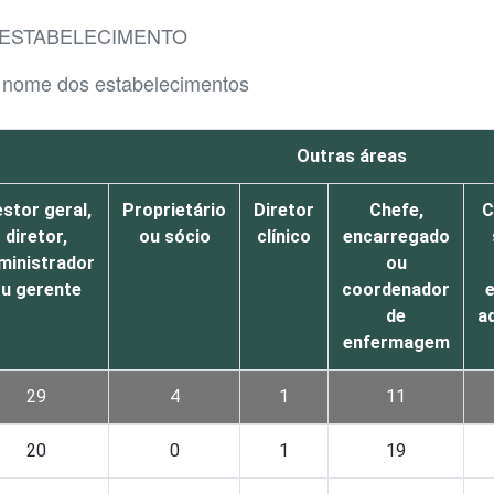
 ESTABELECIMENTO
 nome dos estabelecimentos
Outras áreas
stor geral,
Proprietário
Diretor
Chefe,
C
diretor,
ou sócio
clínico
encarregado
ministrador
ou
u gerente
coordenador
de
a
enfermagem
29
4
1
11
20
0
1
19