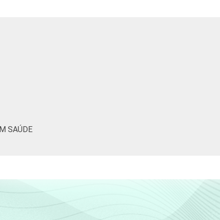
6
9
1
10
15
14
1
5
EM SAÚDE
31
22
1
1
19
16
1
4
19
11
1
4