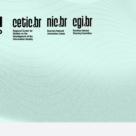
24
20
1
2
(Cetic.br), Pesquisa sobre o uso das
3.