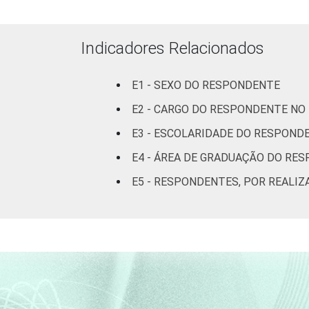
(até 50
leitos)
Indicadores Relacionados
Com
internação
(mais de
E1 - SEXO DO RESPONDENTE
50 leitos)
E2 - CARGO DO RESPONDENTE NO
E3 - ESCOLARIDADE DO RESPOND
Serviço de
apoio à
E4 - ÁREA DE GRADUAÇÃO DO RE
diagnose e
E5 - RESPONDENTES, POR REALIZ
terapia
IDENTIFICAÇÃO DE
UBS
UNIDADE BÁSICA
DE SAÚDE
Não UBS
LOCALIZAÇÃO
Capital