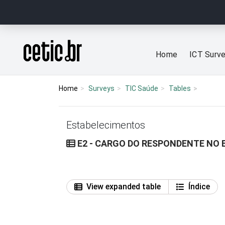
Ir para o conteúdo
Página inicial
Home
ICT Surv
Home
Surveys
TIC Saúde
Tables
Estabelecimentos
E2 - CARGO DO RESPONDENTE NO
View expanded table
Índice