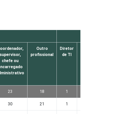
oordenador,
Outro
Diretor
Gerente
Super
supervisor,
profissional
de TI
de TI
che
chefe ou
coord
encarregado
de
dministrativo
23
18
1
3
30
21
1
1