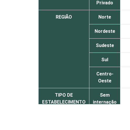
Privado
REGIÃO
Norte
Nordeste
Sudeste
Sul
Centro-
Oeste
TIPO DE
Sem
ESTABELECIMENTO
internação
Com
internação