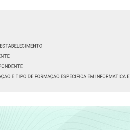
17
1
1
1
 ESTABELECIMENTO
ENTE
SPONDENTE
33
13
0
3
AÇÃO E TIPO DE FORMAÇÃO ESPECÍFICA EM INFORMÁTICA 
19
0
1
20
35
6
1
6
41
5
1
3