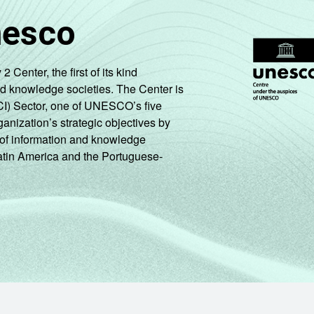
25
3
1
13
nesco
de Estudos para o Desenvolvimento da Sociedade da Informação 
ão nos estabelecimentos de saúde brasileiros – TIC Saúde 202
enter, the first of its kind
nd knowledge societies. The Center is
CI) Sector, one of UNESCO’s five
ganization’s strategic objectives by
ng of information and knowledge
Latin America and the Portuguese-