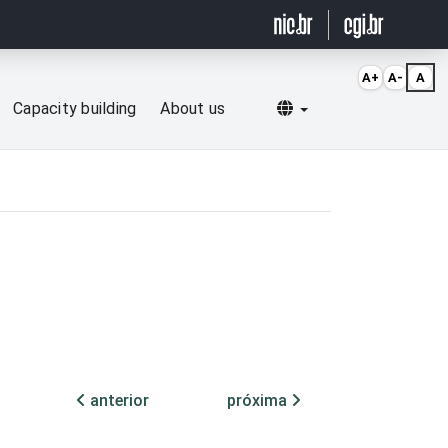
A+
A-
A
Selecionar idioma
Capacity building
About us
anterior
próxima