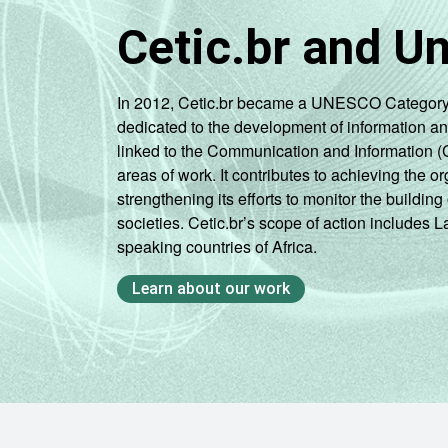
Interior
Cetic.br and U
Fonte: CGI.br/NIC.br, Centro Regional 
tecnologias de informação e comunicaç
In 2012, Cetic.br became a UNESCO Category 2 C
dedicated to the development of information a
linked to the Communication and Information (
areas of work. It contributes to achieving the or
strengthening its efforts to monitor the buildi
societies. Cetic.br’s scope of action includes 
speaking countries of Africa.
Learn about our work