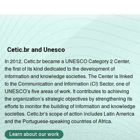
Rural
18
76
GRAU DE
Anos iniciais
INSTRUÇÃO
do Ensino
25
66
Fundamental
Cetic.br and Unesco
Anos finais
do Ensino
24
69
In 2012, Cetic.br became a UNESCO Category 2 Center,
Fundamental
the first of its kind dedicated to the development of
information and knowledge societies. The Center is linked
Ensino Médio
30
67
to the Communication and Information (CI) Sector, one of
UNESCO’s five areas of work. It contributes to achieving
Ensino
the organization’s strategic objectives by strengthening its
57
41
Superior
efforts to monitor the building of information and knowledge
societies. Cetic.br’s scope of action includes Latin America
COR OU RAÇA
Branca
47
51
and the Portuguese-speaking countries of Africa.
Preta
36
63
Learn about our work