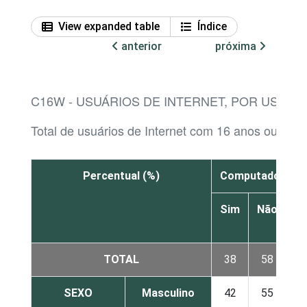
View expanded table
Índice
anterior
próxima
C16W - USUÁRIOS DE INTERNET, POR USO 
Total de usuários de Internet com 16 anos ou mais
Percentual (%)
Computador de 
Sim
Não
le
TOTAL
38
58
SEXO
Masculino
42
55