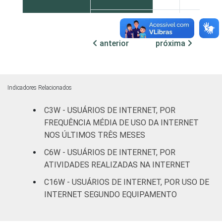
Nordeste
33
63
anterior
próxima
Sudeste
43
54
Sul
42
56
Indicadores Relacionados
Centro-
40
55
Oeste
C3W - USUÁRIOS DE INTERNET, POR
FREQUÊNCIA MÉDIA DE USO DA INTERNET
CLASSE
AB
67
31
NOS ÚLTIMOS TRÊS MESES
SOCIAL
C6W - USUÁRIOS DE INTERNET, POR
C
36
61
ATIVIDADES REALIZADAS NA INTERNET
DE
16
77
C16W - USUÁRIOS DE INTERNET, POR USO DE
INTERNET SEGUNDO EQUIPAMENTO
ÁREA
Urbana
41
55