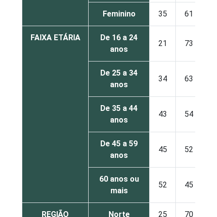
Feminino
35
61
FAIXA ETÁRIA
De 16 a 24
21
73
anos
De 25 a 34
34
63
anos
De 35 a 44
43
54
anos
De 45 a 59
45
52
anos
60 anos ou
52
45
mais
REGIÃO
Norte
25
70