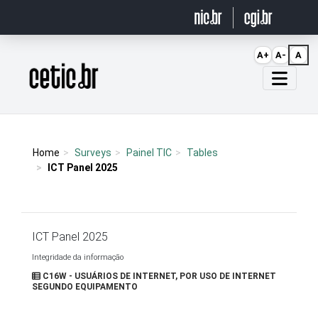
Ir para o conteúdo
A+
A-
A
Página inicial
Home
Surveys
Painel TIC
Tables
ICT Panel 2025
ICT Panel 2025
Integridade da informação
C16W - USUÁRIOS DE INTERNET, POR USO DE INTERNET
SEGUNDO EQUIPAMENTO