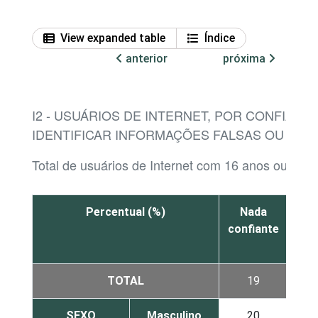
View expanded table
Índice
anterior
próxima
I2 - USUÁRIOS DE INTERNET, POR CONFIANÇ
IDENTIFICAR INFORMAÇÕES FALSAS OU ENG
Total de usuários de Internet com 16 anos ou mais
Percentual (%)
Nada
confiante
p
con
TOTAL
19
SEXO
Masculino
20