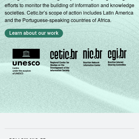
efforts to monitor the building of information and knowledge
societies. Cetic.br’s scope of action includes Latin America
Parda
20
and the Portuguese-speaking countries of Africa.
Amarela
34
Learn about our work
Indígena
22
Não sei
36
DISPOSITIVOS
Apenas
16
DE ACESSO À
computador
INTERNET
Apenas
telefone
26
celular
Ambos
15