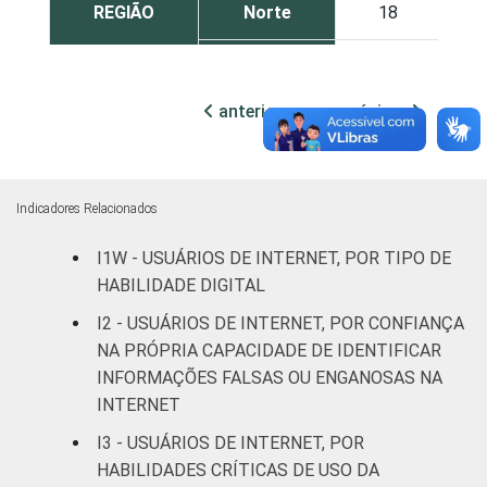
REGIÃO
Norte
18
Nordeste
24
anterior
próxima
Sudeste
17
Sul
20
Indicadores Relacionados
Centro-
16
Oeste
I1W - USUÁRIOS DE INTERNET, POR TIPO DE
HABILIDADE DIGITAL
CLASSE
A
11
I2 - USUÁRIOS DE INTERNET, POR CONFIANÇA
SOCIAL
NA PRÓPRIA CAPACIDADE DE IDENTIFICAR
C
19
INFORMAÇÕES FALSAS OU ENGANOSAS NA
INTERNET
DE
25
I3 - USUÁRIOS DE INTERNET, POR
ÁREA
Urbana
19
HABILIDADES CRÍTICAS DE USO DA