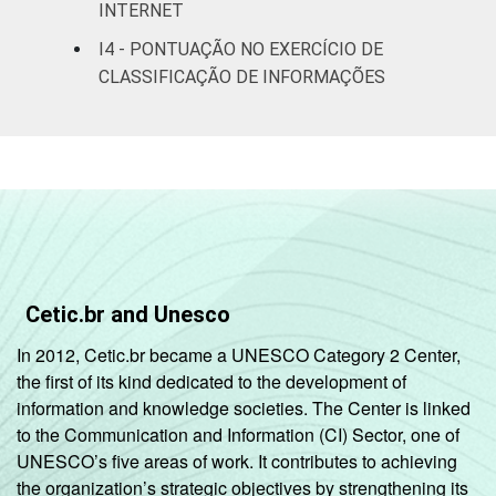
INTERNET
Rural
20
I4 - PONTUAÇÃO NO EXERCÍCIO DE
CLASSIFICAÇÃO DE INFORMAÇÕES
GRAU DE
Anos iniciais
INSTRUÇÃO
do Ensino
36
Fundamental
Anos finais
do Ensino
26
Fundamental
Ensino Médio
18
Cetic.br and Unesco
In 2012, Cetic.br became a UNESCO Category 2 Center,
Ensino
14
the first of its kind dedicated to the development of
Superior
information and knowledge societies. The Center is linked
to the Communication and Information (CI) Sector, one of
COR OU RAÇA
Branca
17
UNESCO’s five areas of work. It contributes to achieving
the organization’s strategic objectives by strengthening its
Preta
17