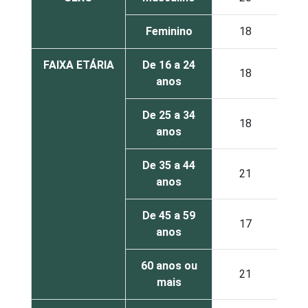
Feminino
18
FAIXA ETÁRIA
De 16 a 24
18
anos
De 25 a 34
18
anos
De 35 a 44
21
anos
De 45 a 59
17
anos
60 anos ou
21
mais