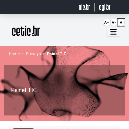
Ir para o conteúdo
A+
A-
A
Página inicial
Home
Surveys
Painel TIC
Painel TIC