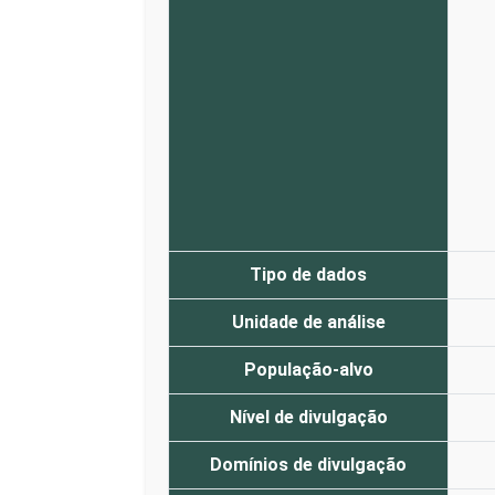
Tipo de dados
Unidade de análise
População-alvo
Nível de divulgação
Domínios de divulgação