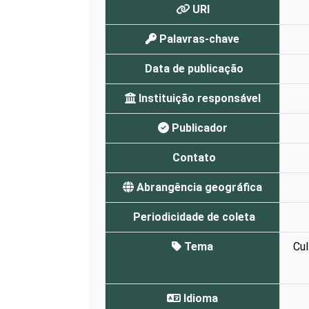
URI
Palavras-chave
Data de publicação
Instituição responsável
Publicador
Contato
Abrangência geográfica
Periodicidade de coleta
Tema
Cul
Idioma