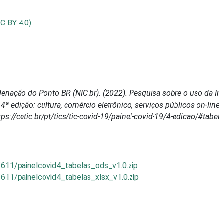
CC BY 4.0)
enação do Ponto BR (NIC.br). (2022). Pesquisa sobre o uso da In
4ª edição: cultura, comércio eletrônico, serviços públicos on-lin
tps://cetic.br/pt/tics/tic-covid-19/painel-covid-19/4-edicao/#tabe
/611/painelcovid4_tabelas_ods_v1.0.zip
611/painelcovid4_tabelas_xlsx_v1.0.zip