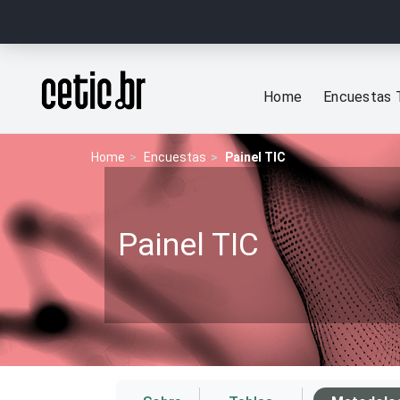
Ir para o conteúdo
Página inicial
Home
Encuestas 
Home
Encuestas
Painel TIC
Painel TIC