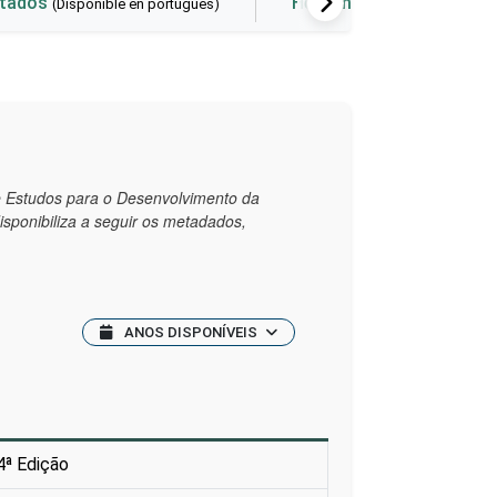
ltados
Herramienta de visualiza
(Disponible en portugués)
de Estudos para o Desenvolvimento da
disponibiliza a seguir os metadados,
ANOS DISPONÍVEIS
4ª Edição