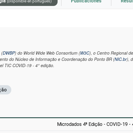
gía
Publicaciones
Resu
(Disponible en portugués)
 (
DWBP
) do World Wide Web Consortium (
W3C
), o Centro Regional 
mento do Núcleo de Informação e Coordenação do Ponto BR (
NIC.br
), 
l TIC COVID-19 - 4° edição.
ção
Microdados 4ª Edição - COVID-19 - 