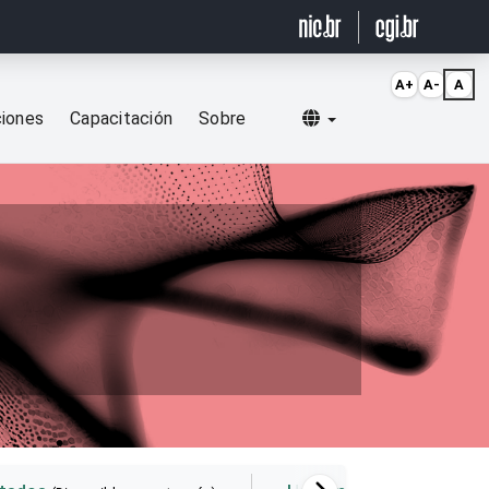
A+
A-
A
Selecionar idioma
ciones
Capacitación
Sobre