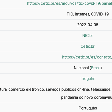
https://cetic.br/es/arquivos/tic-covid-19/paine
TIC
,
Internet
,
COVID-19
2022-04-05
NIC.br
Cetic.br
https://cetic.br/es/contato
Nacional (
Brasil
)
Irregular
tura, comércio eletrônico, serviços públicos on-line, telessaúde
pandemia do novo coronavír
Português