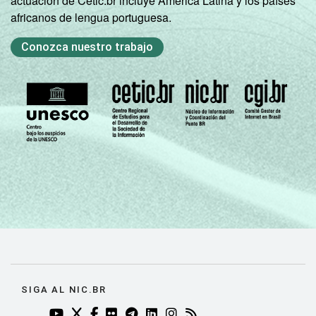
actuación de Cetic.br incluye América Latina y los países
africanos de lengua portuguesa.
Conozca nuestro trabajo
SIGA AL NIC.BR
YOUTUBE DO NIC.BR (ABRE EM NOVA ABA)
TWITTER DO NIC.BR (ABRE EM NOVA ABA)
FACEBOOK DO NIC.BR (ABRE EM NOVA AB
FLICKR DO NIC.BR (ABRE EM NOVA AB
TELEGRAM DO NIC.BR (ABRE EM N
LINKEDIN DO NIC.BR (ABRE EM
INSTAGRAM DO NIC.BR (AB
RSS DO NIC.BR (ABRE 