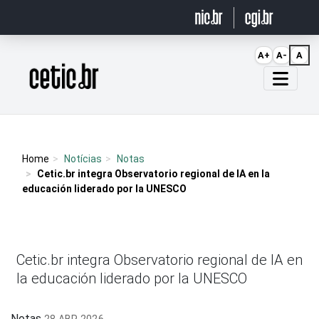
Ir para o conteúdo
A+
A-
A
Página inicial
Home
Notícias
Notas
Cetic.br integra Observatorio regional de IA en la
educación liderado por la UNESCO
Cetic.br integra Observatorio regional de IA en
la educación liderado por la UNESCO
Notas
28 ABR 2026