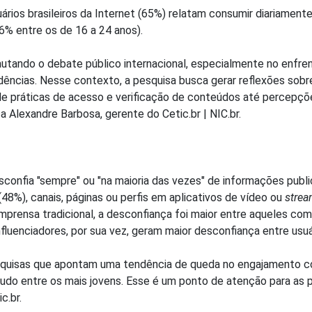
ários brasileiros da Internet (65%) relatam consumir diariamente 
6% entre os de 16 a 24 anos).
autando o debate público internacional, especialmente no enf
dências. Nesse contexto, a pesquisa busca gerar reflexões sob
esde práticas de acesso e verificação de conteúdos até percepç
ca Alexandre Barbosa, gerente do Cetic.br | NIC.br.
onfia "sempre" ou "na maioria das vezes" de informações publi
(48%), canais, páginas ou perfis em aplicativos de vídeo ou
strea
imprensa tradicional, a desconfiança foi maior entre aqueles c
fluenciadores, por sua vez, geram maior desconfiança entre usuá
squisas que apontam uma tendência de queda no engajamento co
do entre os mais jovens. Esse é um ponto de atenção para as po
c.br.