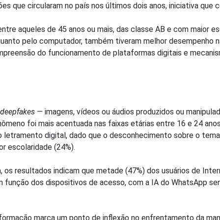
es que circularam no país nos últimos dois anos, iniciativa que
tre aqueles de 45 anos ou mais, das classe AB e com maior esc
ar quanto pelo computador, também tiveram melhor desempenho n
mpreensão do funcionamento de plataformas digitais e mecani
deepfakes
— imagens, vídeos ou áudios produzidos ou manipulados
meno foi mais acentuada nas faixas etárias entre 16 e 24 anos
ao letramento digital, dado que o desconhecimento sobre o tem
r escolaridade (24%).
, os resultados indicam que metade (47%) dos usuários de Inter
em função dos dispositivos de acesso, com a IA do WhatsApp s
nformação marca um ponto de inflexão no enfrentamento da mani