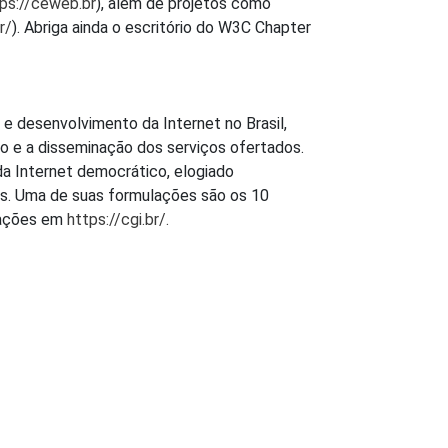
ps://ceweb.br
), além de projetos como
r/
). Abriga ainda o escritório do W3C Chapter
 e desenvolvimento da Internet no Brasil,
ão e a disseminação dos serviços ofertados.
da Internet democrático, elogiado
es. Uma de suas formulações são os 10
mações em
https://cgi.br/.