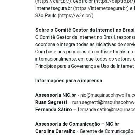
(
https://cert.br/
), Ceptro.br (
https://ceptro.br/
Internetsegura.br (
https://internetsegura.br
) e
São Paulo (
https://w3c.br/).
Sobre o Comitê Gestor da Internet no Brasil
O Comitê Gestor da Internet no Brasil, respons
coordena e integra todas as iniciativas de ser
Com base nos princípios do multissetorialismo
internacionalmente, em que todos os setores 
Princípios para a Governança e Uso da Internet 
Informações para a imprensa
Assessoria NIC.br -
nic@maquinacohnwolfe.
Ruan Segretti
–
ruan.segretti@maquinacohnw
Fernanda Sátiro
–
fernanda.satiro@maquinac
Assessoria de Comunicação – NIC.br
Carolina Carvalho
- Gerente de Comunicação