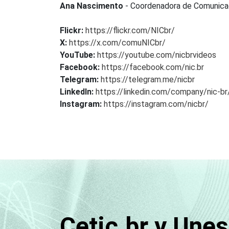
Ana Nascimento
- Coordenadora de Comunic
Flickr:
https://flickr.com/NICbr/
X:
https://x.com/comuNICbr/
YouTube:
https://youtube.com/nicbrvideos
Facebook:
https://facebook.com/nic.br
Telegram:
https://telegram.me/nicbr
LinkedIn:
https://linkedin.com/company/nic-br
Instagram:
https://instagram.com/nicbr/
Cetic.br y Une