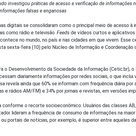
studo investigou práticas de acesso e verificação de informações 
 informações falsas e enganosas
s digitais se consolidaram como o principal meio de acesso à in
ais como rádio e televisão.
Feeds
de vídeos curtos e aplicativo
contece no mundo, no país e nas cidades em que vivem. Esse cen
esta sexta-feira (10) pelo Núcleo de Informação e Coordenação 
a o Desenvolvimento da Sociedade da Informação (Cetic.br), o 
cessam diariamente informações por redes sociais, o que inclui 
isa revela ainda que 60% se informam com frequência diária por
ras e rádios AM/FM) e 34% por jornais e revistas, em versões impr
a conforme o recorte socioeconômico. Usuários das classes AB,
tador lideram a frequência de consumo de informações na maior 
ou portais de notícias, por exemplo, é superior entre aqueles 