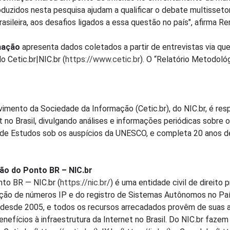
duzidos nesta pesquisa ajudam a qualificar o debate multissetor
asileira, aos desafios ligados a essa questão no país", afirma Re
rmação
apresenta dados coletados a partir de entrevistas via qu
o Cetic.br|NIC.br (
https://www.cetic.br
). O “Relatório Metodoló
imento da Sociedade da Informação (Cetic.br), do NIC.br, é res
t no Brasil, divulgando análises e informações periódicas sobre
l de Estudos sob os auspícios da UNESCO, e completa 20 anos 
ão do Ponto BR – NIC.br
to BR — NIC.br (
https://nic.br/
) é uma entidade civil de direito 
ição de números IP e do registro de Sistemas Autônomos no Paí
br desde 2005, e todos os recursos arrecadados provêm de suas
efícios à infraestrutura da Internet no Brasil. Do NIC.br fazem 