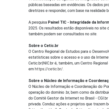
públicas baseadas em evidências. Os dados pro
diretrizes e responder, com base na realidade br
A pesquisa
Painel TIC - Integridade da Info
2025. Os resultados estão disponíveis no site d
também podem ser consultados no
site
.
Sobre o Cetic.br
O Centro Regional de Estudos para o Desenvolv
estatísticas sobre o acesso e o uso da Interne
Cetic.br|NIC.br é, também, um Centro Regiona
em
https://cetic.br/
.
Sobre o Núcleo de Informação e Coordenaç
O Núcleo de Informação e Coordenação do Pon
operação do domínio .br, bem como da distribu
do Comitê Gestor da Internet no Brasil - CGI.
privada. Conduz ações e projetos que trazem ben