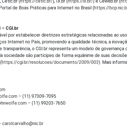
), Cetic.br (
https://cetic.br/
), IX.br (
https://ix.br/
) e Ceweb.br (
htt
 Portal de Boas Práticas para Internet no Brasil (
https://bcp.nic.b
 – CGI.br
ável por estabelecer diretrizes estratégicas relacionadas ao uso
viços Internet no País, promovendo a qualidade técnica, a inovaç
 e transparência, o CGI.br representa um modelo de governança 
da sociedade são partícipes de forma equânime de suas decisõ
(
https://cgi.br/resolucoes/documento/2009/003
). Mais infor
com
olfe.com
– (11) 97309-7095
ohnwolfe.com
– (11) 99203-7650
 -
carolcarvalho@nic.br