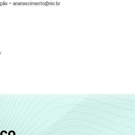
ação –
ananascimento@nic.br
/
sco