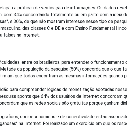
ação a práticas de verificação de informações. Os dados revel
m, com 34% concordando totalmente ou em parte com a ideia de 
sas", e 30%, de que não mostram interesse nesse tipo de pesqu
asculino, das classes C e DE e com Ensino Fundamental I incom
 falsas na Internet.
culdades, entre os brasileiros, para entender o funcionamento
. Metade da população da pesquisa (50%) concorda que o que fa
 afirmam que todos encontram as mesmas informações quando pe
ptidão para compreender lógicas de monetização adotadas nes
A pesquisa aponta que 64% dos usuários de Internet concordam q
 concordam que as redes sociais são gratuitas porque ganham din
mográficos, socioeconômicos e de conectividade estão associad
anosas" na Internet. Foi realizado um exercício em que os res