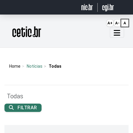
Ir para o conteúdo
A+
A-
A
Página inicial
Home
Notícias
Todas
Todas
FILTRAR