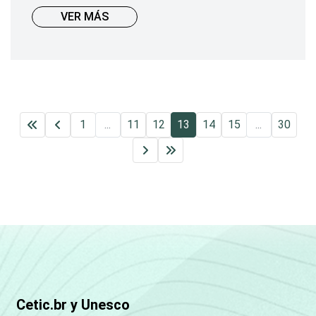
VER MÁS
1
...
11
12
13
14
15
...
30
Cetic.br y Unesco