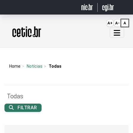
Ir para o conteúdo
A+
A-
A
Página inicial
Home
Notícias
Todas
Todas
FILTRAR