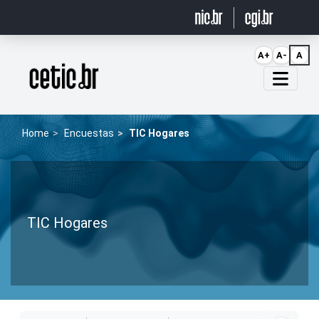
Ir para o conteúdo
A+
A-
A
Página inicial
Home
Encuestas
TIC Hogares
TIC Hogares