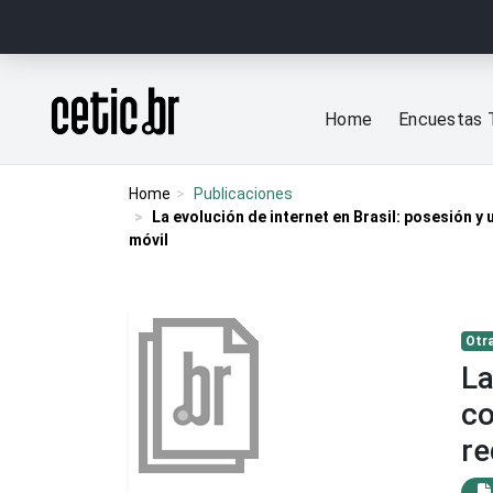
Ir para o conteúdo
Página inicial
Home
Encuestas 
Home
Publicaciones
La evolución de internet en Brasil: posesión y
móvil
Otra
La
co
re