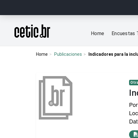
Ir para o conteúdo
Página inicial
Home
Encuestas 
Home
Publicaciones
Indicadores para la incl
Otra
In
Por
Loc
Dat