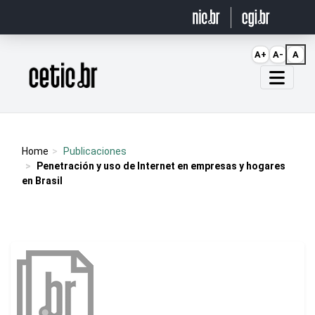
Ir para o conteúdo
A+
A-
A
Página inicial
Home
Publicaciones
Penetración y uso de Internet en empresas y hogares
en Brasil