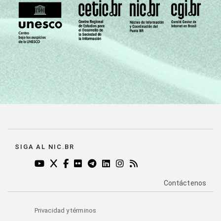
SIGA AL NIC.BR
YOUTUBE DO NIC.BR (ABRE EM NOVA ABA)
TWITTER DO NIC.BR (ABRE EM NOVA ABA)
FACEBOOK DO NIC.BR (ABRE EM NOVA AB
FLICKR DO NIC.BR (ABRE EM NOVA AB
TELEGRAM DO NIC.BR (ABRE EM N
LINKEDIN DO NIC.BR (ABRE EM
INSTAGRAM DO NIC.BR (AB
RSS DO NIC.BR (ABRE 
PÁGINA DE CO
Contáctenos
Privacidad y términos