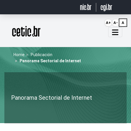
Ir para o conteúdo
A+
A-
A
Página inicial
Home
Publicación
Panorama Sectorial de Internet
Panorama Sectorial de Internet