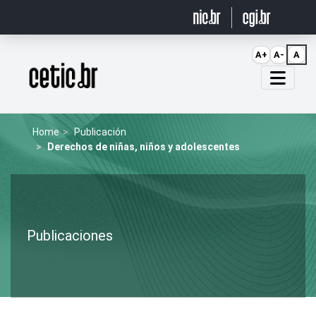
Ir para o conteúdo
A+
A-
A
Página inicial
Home
Publicación
Derechos de niñas, niños y adolescentes
Publicaciones