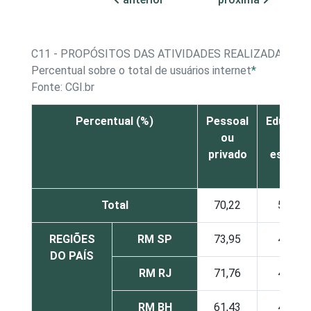
C11 - PROPÓSITOS DAS ATIVIDADES REALIZADAS NA
Percentual sobre o total de usuários internet
*
Fonte: CGI.br
Percentual (%)
Pessoal
Educaçã
ou
ou
privado
estudo
Total
70,22
51,79
REGIÕES
RM SP
73,95
48,17
DO PAÍS
RM RJ
71,76
48,13
RM BH
61,43
49,37