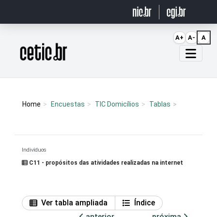
Ir para o conteúdo
A+
A-
A
Página inicial
Home
Encuestas
TIC Domicílios
Tablas
Indivíduos
C11 - propósitos das atividades realizadas na internet
Ver tabla ampliada
Índice
anterior
próxima