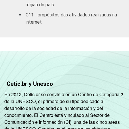
R$1801 OU
76,16
54,64
região do país
MAIS
C11 - propósitos das atividades realizadas na
GRAU DE
internet
Analfabeto/
INSTRUÇÃO
Fundamental
59,53
49,27
1
incompleto
Fundamental
1
78,43
46,13
completo
Cetic.br y Unesco
Fundamental
2
68,45
46,25
En 2012, Cetic.br se convirtió en un Centro de Categoría 2
incompleto
de la UNESCO, el primero de su tipo dedicado al
desarrollo de la sociedad de la información y del
Fundamental
conocimiento. El Centro está vinculado al Sector de
2
68,77
42,75
Comunicación e Información (CI), una de las cinco áreas
completo
de la UNESCO. Contribuye al logro de los objetivos