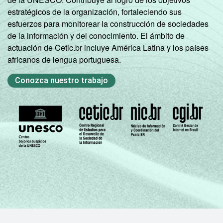
estratégicos de la organización, fortaleciendo sus
Médio
esfuerzos para monitorear la construcción de sociedades
71,77
58,87
incompleto
de la información y del conocimiento. El ámbito de
actuación de Cetic.br incluye América Latina y los países
Médio
africanos de lengua portuguesa.
72,54
39,80
completo
Conozca nuestro trabajo
Universitário
68,31
68,88
incompleto
Universitário
68,62
53,27
completo
SEXO
Masculino
72,62
44,22
Feminino
67,83
59,35
CLASSE
A
72,89
58,44