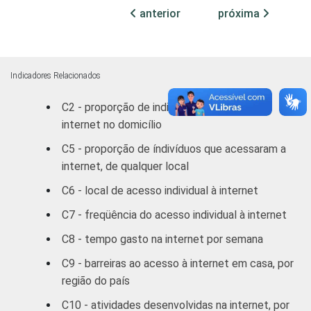
anterior
próxima
Outras S
79,46
52,73
DF
79,94
59,02
Indicadores Relacionados
Outras CO
69,79
50,28
C2 - proporção de indivíduos com acesso à
internet no domicílio
RENDA
ATÉ R$300
58,48
62,83
FAMILIAR
C5 - proporção de índivíduos que acessaram a
MENSAL
R$301-
internet, de qualquer local
67,46
56,65
R$500
C6 - local de acesso individual à internet
R$501-
C7 - freqüência do acesso individual à internet
66,75
45,78
R$1000
C8 - tempo gasto na internet por semana
R$1001-
C9 - barreiras ao acesso à internet em casa, por
68,85
50,48
R$1800
região do país
C10 - atividades desenvolvidas na internet, por