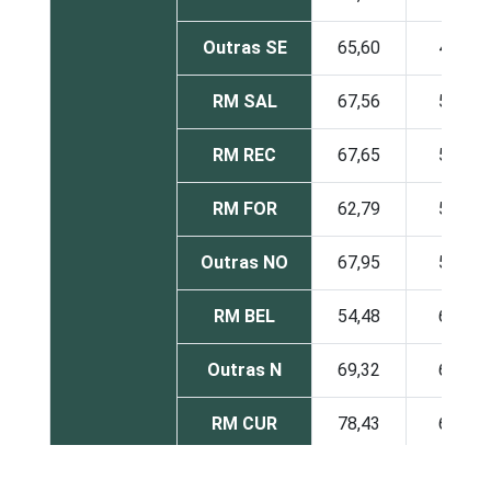
Outras SE
65,60
49,57
RM SAL
67,56
53,39
RM REC
67,65
51,99
RM FOR
62,79
57,32
Outras NO
67,95
57,91
RM BEL
54,48
63,81
Outras N
69,32
61,32
RM CUR
78,43
61,05
RM POA
67,45
48,16