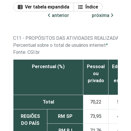
Ver tabela expandida
Índice
anterior
próxima
C11 - PROPÓSITOS DAS ATIVIDADES REALIZADAS NA
Percentual sobre o total de usuários internet
*
Fonte: CGI.br
Percentual (%)
Pessoal
Educaçã
ou
ou
privado
estudo
Total
70,22
51,79
REGIÕES
RM SP
73,95
48,17
DO PAÍS
RM RJ
71,76
48,13