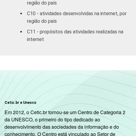
R$1800
região do país
C10 - atividades desenvolvidas na internet, por
R$1801 OU
76,16
54,64
região do país
MAIS
C11 - propósitos das atividades realizadas na
GRAU DE
internet
Analfabeto/
INSTRUÇÃO
Fundamental
59,53
49,27
1
incompleto
Fundamental
1
78,43
46,13
completo
Cetic.br e Unesco
Fundamental
Em 2012, o Cetic.br tornou-se um Centro de Categoria 2
2
68,45
46,25
da UNESCO, o primeiro do tipo dedicado ao
incompleto
desenvolvimento das sociedades da informação e do
conhecimento. O Centro está vinculado ao Setor de
Fundamental