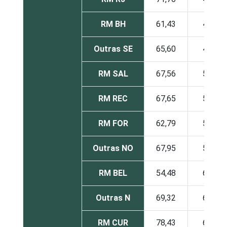
RM BH
61,43
49,37
Outras SE
65,60
49,57
RM SAL
67,56
53,39
RM REC
67,65
51,99
RM FOR
62,79
57,32
Outras NO
67,95
57,91
RM BEL
54,48
63,81
Outras N
69,32
61,32
RM CUR
78,43
61,05