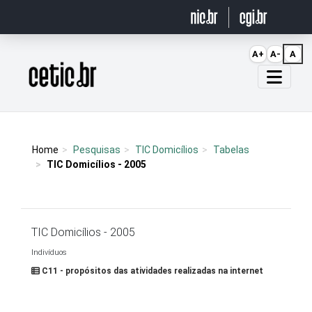
Ir para o conteúdo
A+
A-
A
Página inicial
Home
Pesquisas
TIC Domicílios
Tabelas
TIC Domicílios - 2005
TIC Domicílios - 2005
Indivíduos
C11 - propósitos das atividades realizadas na internet