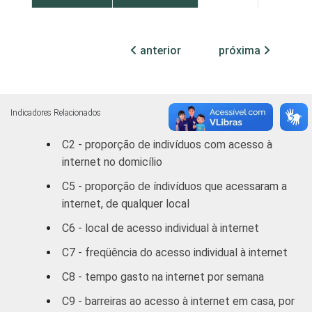
RM POA
67,45
48,16
anterior
próxima
Outras S
79,46
52,73
DF
79,94
59,02
Indicadores Relacionados
Outras CO
69,79
50,28
C2 - proporção de indivíduos com acesso à
internet no domicílio
RENDA
ATÉ R$300
58,48
62,83
FAMILIAR
C5 - proporção de índivíduos que acessaram a
MENSAL
R$301-
internet, de qualquer local
67,46
56,65
R$500
C6 - local de acesso individual à internet
R$501-
C7 - freqüência do acesso individual à internet
66,75
45,78
R$1000
C8 - tempo gasto na internet por semana
R$1001-
C9 - barreiras ao acesso à internet em casa, por
68,85
50,48