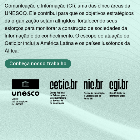
Comunicação e Informação (CI), uma das cinco áreas da
2
68,77
42,75
UNESCO. Ele contribui para que os objetivos estratégicos
completo
da organização sejam atingidos, fortalecendo seus
esforços para monitorar a construção de sociedades da
Médio
71,77
58,87
informação e do conhecimento. O escopo de atuação do
incompleto
Cetic.br inclui a América Latina e os países lusófonos da
África.
Médio
72,54
39,80
completo
Conheça nosso trabalho
Universitário
68,31
68,88
incompleto
Universitário
68,62
53,27
completo
SEXO
Masculino
72,62
44,22
Feminino
67,83
59,35