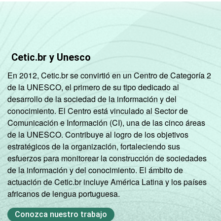
7,24
7,67
R$1800
R$1801 OU
7,64
10,32
MAIS
Cetic.br y Unesco
GRAU DE
Analfabeto/
En 2012, Cetic.br se convirtió en un Centro de Categoría 2
INSTRUÇÃO
Fundamental
de la UNESCO, el primero de su tipo dedicado al
1,80
2,07
1
desarrollo de la sociedad de la información y del
incompleto
conocimiento. El Centro está vinculado al Sector de
Comunicación e Información (CI), una de las cinco áreas
Fundamental
de la UNESCO. Contribuye al logro de los objetivos
1
2,02
2,72
estratégicos de la organización, fortaleciendo sus
completo
esfuerzos para monitorear la construcción de sociedades
de la información y del conocimiento. El ámbito de
Fundamental
actuación de Cetic.br incluye América Latina y los países
2
3,96
2,86
africanos de lengua portuguesa.
incompleto
Conozca nuestro trabajo