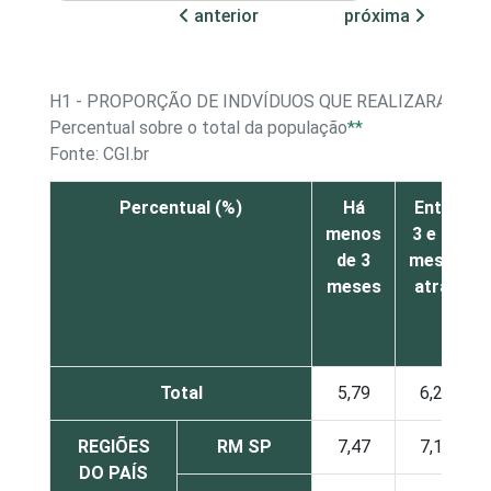
anterior
próxima
H1 - PROPORÇÃO DE INDVÍDUOS QUE REALIZARAM C
Percentual sobre o total da população
**
Fonte: CGI.br
Percentual (%)
Há
Entre
menos
3 e 12
de 3
meses
meses
atrás
Total
5,79
6,29
REGIÕES
RM SP
7,47
7,16
DO PAÍS