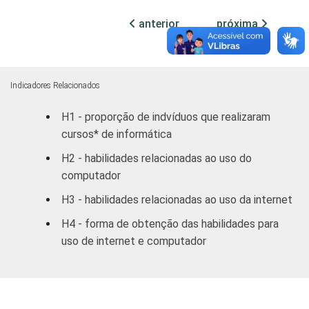
RM CUR
7,35
7,17
anterior
próxima
RM POA
5,04
5,18
Outras S
3,66
6,67
Indicadores Relacionados
DF
8,01
9,98
H1 - proporção de indvíduos que realizaram
cursos* de informática
Outras CO
6,80
5,76
H2 - habilidades relacionadas ao uso do
RENDA
ATÉ R$300
2,96
3,25
computador
FAMILIAR
H3 - habilidades relacionadas ao uso da internet
MENSAL
R$301-
4,79
4,65
R$500
H4 - forma de obtenção das habilidades para
uso de internet e computador
R$501-
5,17
4,89
R$1000
R$1001-