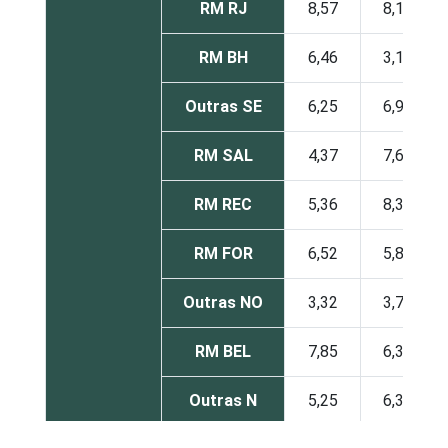
RM RJ
8,57
8,16
RM BH
6,46
3,13
Outras SE
6,25
6,90
RM SAL
4,37
7,65
RM REC
5,36
8,31
RM FOR
6,52
5,88
Outras NO
3,32
3,73
RM BEL
7,85
6,37
Outras N
5,25
6,31