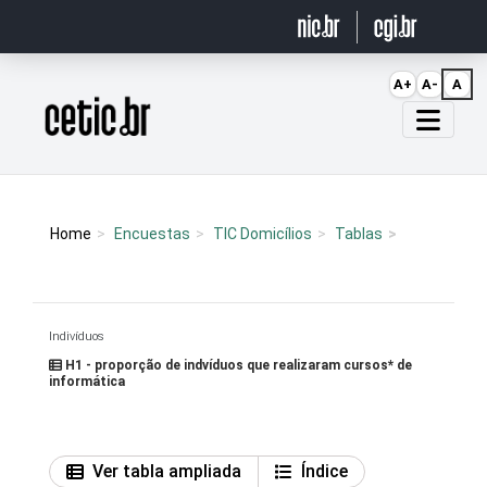
Ir para o conteúdo
A+
A-
A
Página inicial
Home
Encuestas
TIC Domicílios
Tablas
Indivíduos
H1 - proporção de indvíduos que realizaram cursos* de
informática
Ver tabla ampliada
Índice