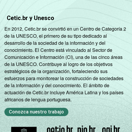
MAIS
GRAU DE
Analfabeto/
Cetic.br y Unesco
INSTRUÇÃO
Fundamental
-
-
En 2012, Cetic.br se convirtió en un Centro de Categoría 2
1
de la UNESCO, el primero de su tipo dedicado al
incompleto
desarrollo de la sociedad de la información y del
conocimiento. El Centro está vinculado al Sector de
Fundamental
Comunicación e Información (CI), una de las cinco áreas
1
100,00
-
de la UNESCO. Contribuye al logro de los objetivos
completo
estratégicos de la organización, fortaleciendo sus
esfuerzos para monitorear la construcción de sociedades
Fundamental
de la información y del conocimiento. El ámbito de
2
100,00
-
actuación de Cetic.br incluye América Latina y los países
incompleto
africanos de lengua portuguesa.
Fundamental
Conozca nuestro trabajo
2
72,87
-
2
completo