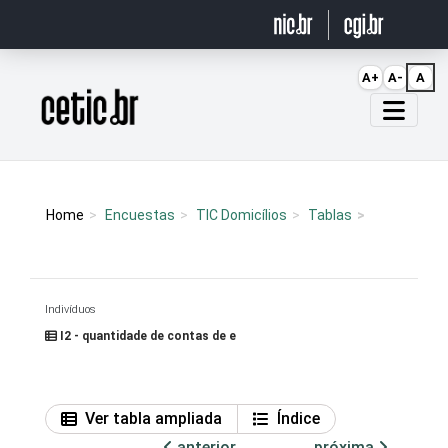
Ir para o conteúdo
A+
A-
A
Página inicial
Home
Encuestas
TIC Domicílios
Tablas
Indivíduos
I2 - quantidade de contas de e
Ver tabla ampliada
Índice
anterior
próxima