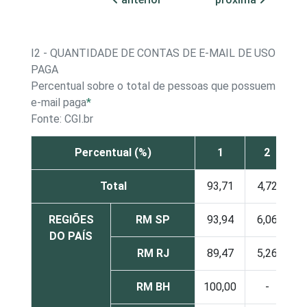
I2 - QUANTIDADE DE CONTAS DE E-MAIL DE USO PES
PAGA
Percentual sobre o total de pessoas que possuem conta
e-mail paga
*
Fonte: CGI.br
Percentual (%)
1
2
Total
93,71
4,72
1
REGIÕES
RM SP
93,94
6,06
DO PAÍS
RM RJ
89,47
5,26
5
RM BH
100,00
-