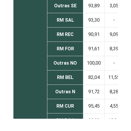
Outras SE
93,89
3,05
3
RM SAL
93,30
-
6
RM REC
90,91
9,09
RM FOR
91,61
8,39
Outras NO
100,00
-
RM BEL
82,04
11,55
6
Outras N
91,72
8,28
RM CUR
95,45
4,55
RM POA
90,00
10,00