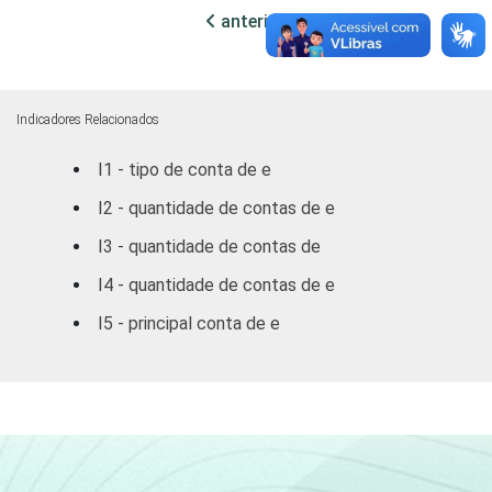
Outras S
93,09
6,91
anterior
próxima
DF
94,55
5,45
Outras CO
100,00
-
Indicadores Relacionados
I1 - tipo de conta de e
RENDA
ATÉ R$300
100,00
-
FAMILIAR
I2 - quantidade de contas de e
R$301-
100,00
-
I3 - quantidade de contas de
R$500
I4 - quantidade de contas de e
R$501-
100,00
-
I5 - principal conta de e
R$1000
R$1001-
100,00
-
R$1800
R$1801 OU
91,60
6,15
2