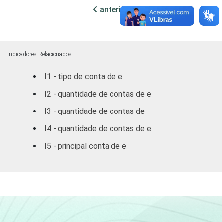
anterior
próxima
DF
89,71
6,86
3
Outras CO
83,85
9,69
6
Indicadores Relacionados
RENDA
ATÉ R$300
100,00
-
I1 - tipo de conta de e
FAMILIAR
R$301-
I2 - quantidade de contas de e
100,00
-
R$500
I3 - quantidade de contas de
R$501-
I4 - quantidade de contas de e
95,59
1,04
3
R$1000
I5 - principal conta de e
R$1001-
87,71
5,45
6
R$1800
R$1801 OU
81,93
13,62
4
MAIS