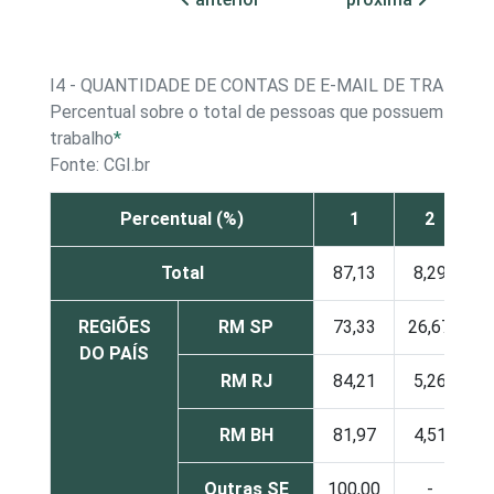
I4 - QUANTIDADE DE CONTAS DE E-MAIL DE TRABALH
Percentual sobre o total de pessoas que possuem conta
trabalho
*
Fonte: CGI.br
Percentual (%)
1
2
Total
87,13
8,29
4
REGIÕES
RM SP
73,33
26,67
DO PAÍS
RM RJ
84,21
5,26
1
RM BH
81,97
4,51
1
Outras SE
100,00
-