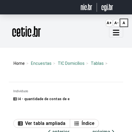
Ir para o conteúdo
A+
A-
A
Página inicial
Home
Encuestas
TIC Domicílios
Tablas
Indivíduos
I4 - quantidade de contas de e
Ver tabla ampliada
Índice
anterior
próxima