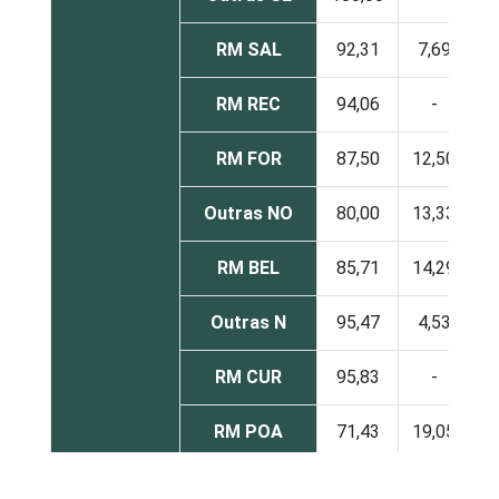
RM SAL
92,31
7,69
RM REC
94,06
-
5
RM FOR
87,50
12,50
Outras NO
80,00
13,33
6
RM BEL
85,71
14,29
Outras N
95,47
4,53
RM CUR
95,83
-
4
RM POA
71,43
19,05
4
Outras S
88,46
3,85
7