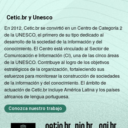
GRAU DE
Analfabeto/
INSTRUÇÃO
Fundamental
Cetic.br y Unesco
100,00
-
1
En 2012, Cetic.br se convirtió en un Centro de Categoría 2
incompleto
de la UNESCO, el primero de su tipo dedicado al
desarrollo de la sociedad de la información y del
Fundamental
conocimiento. El Centro está vinculado al Sector de
1
100,00
-
Comunicación e Información (CI), una de las cinco áreas
completo
de la UNESCO. Contribuye al logro de los objetivos
estratégicos de la organización, fortaleciendo sus
Fundamental
esfuerzos para monitorear la construcción de sociedades
2
97,19
-
2
de la información y del conocimiento. El ámbito de
incompleto
actuación de Cetic.br incluye América Latina y los países
africanos de lengua portuguesa.
Fundamental
2
96,78
-
3
Conozca nuestro trabajo
completo
Médio