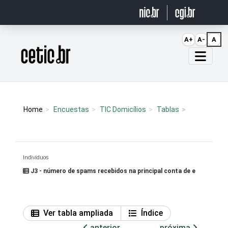
Ir para o conteúdo
A+
A-
A
Página inicial
Home
Encuestas
TIC Domicílios
Tablas
Indivíduos
J3 - número de spams recebidos na principal conta de e
Ver tabla ampliada
Índice
anterior
próxima