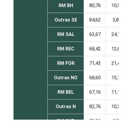
RM BH
80,76
10,99
Outras SE
84,62
3,85
RM SAL
63,67
24,18
RM REC
68,42
12,63
RM FOR
71,43
21,43
Outras NO
68,60
15,70
RM BEL
67,16
11,19
Outras N
82,76
10,34
RM CUR
72,22
5,56