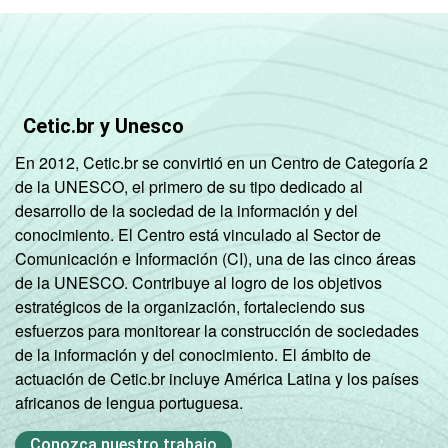
R$1801 OU
70,52
15,73
MAIS
GRAU DE
Analfabeto/
Cetic.br y Unesco
INSTRUÇÃO
Fundamental
-
-
1
En 2012, Cetic.br se convirtió en un Centro de Categoría 2
incompleto
de la UNESCO, el primero de su tipo dedicado al
desarrollo de la sociedad de la información y del
Fundamental
conocimiento. El Centro está vinculado al Sector de
1
100,00
-
Comunicación e Información (CI), una de las cinco áreas
completo
de la UNESCO. Contribuye al logro de los objetivos
estratégicos de la organización, fortaleciendo sus
Fundamental
esfuerzos para monitorear la construcción de sociedades
2
55,21
2,08
de la información y del conocimiento. El ámbito de
incompleto
actuación de Cetic.br incluye América Latina y los países
africanos de lengua portuguesa.
Fundamental
2
73,21
8,20
Conozca nuestro trabajo