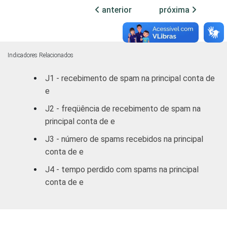
RM POA
67,84
9,65
anterior
próxima
Outras S
74,36
20,51
DF
64,42
14,51
Indicadores Relacionados
J1 - recebimento de spam na principal conta de
Outras CO
75,82
15,19
e
RENDA
ATÉ R$300
71,83
3,54
J2 - freqüência de recebimento de spam na
FAMILIAR
principal conta de e
R$301-
55,64
40,02
J3 - número de spams recebidos na principal
R$500
conta de e
R$501-
J4 - tempo perdido com spams na principal
62,21
10,22
R$1000
conta de e
R$1001-
82,67
9,91
R$1800