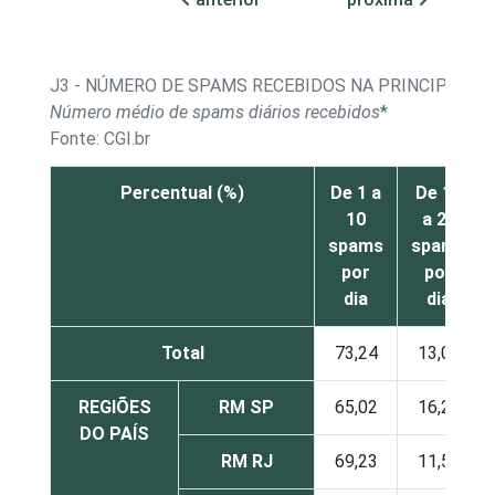
J3 - NÚMERO DE SPAMS RECEBIDOS NA PRINCIPAL CO
Número médio de spams diários recebidos
*
Fonte: CGI.br
Percentual (%)
De 1 a
De 11
10
a 20
spams
spams
por
por
dia
dia
Total
73,24
13,03
REGIÕES
RM SP
65,02
16,25
DO PAÍS
RM RJ
69,23
11,54