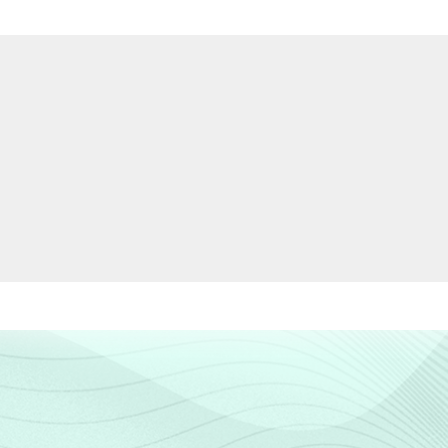
11
5
6
13
0
0
13
56
14
4
3
13
11
4
5
11
9
2
9
14
12
4
4
14
10
4
6
9
13
4
8
14