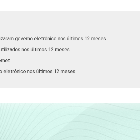
5
17
9
7
4
0
0
0
ilizaram governo eletrônico nos últimos 12 meses
6
12
9
9
 utilizados nos últimos 12 meses
ernet
9
20
8
6
no eletrônico nos últimos 12 meses
2
18
10
8
3
14
10
8
0
18
9
7
7
18
9
8