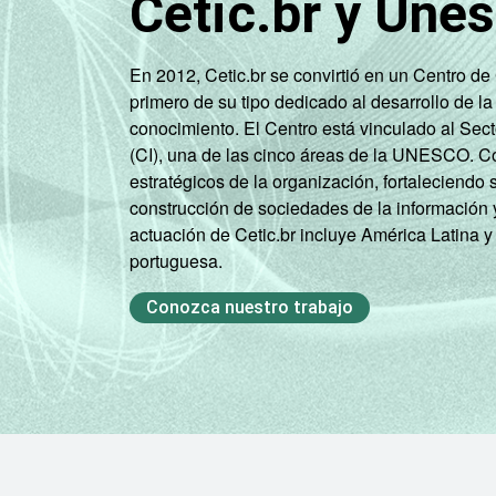
Cetic.br y Une
45 - 59
7
60 +
7
En 2012, Cetic.br se convirtió en un Centro d
primero de su tipo dedicado al desarrollo de la
RENDA
ATÉ 1 SM
6
conocimiento. El Centro está vinculado al Sec
FAMILIAR
(CI), una de las cinco áreas de la UNESCO. Con
MAIS DE 1
estratégicos de la organización, fortaleciendo 
SM ATÉ 2
7
construcción de sociedades de la información 
SM
actuación de Cetic.br incluye América Latina y
portuguesa.
MAIS DE 2
SM ATÉ 3
7
Conozca nuestro trabajo
SM
MAIS DE 3
SM ATÉ 5
6
SM
MAIS DE 5