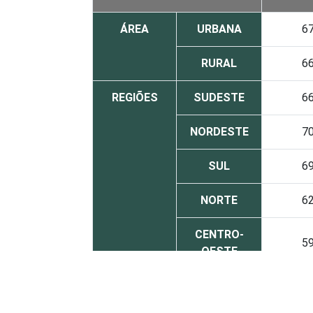
ÁREA
URBANA
6
RURAL
6
REGIÕES
SUDESTE
6
NORDESTE
7
SUL
6
NORTE
6
CENTRO-
5
OESTE
SEXO
Masculino
6