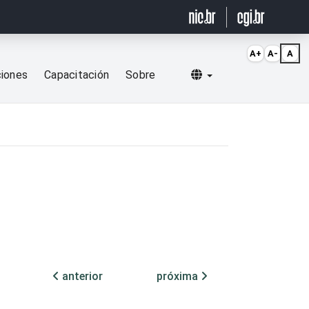
A+
A-
A
Selecionar idioma
ciones
Capacitación
Sobre
anterior
próxima