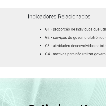
Feminino
6
GRAU DE
Analfabeto /
Indicadores Relacionados
INSTRUÇÃO
Educação
4
infantil
G1 - proporção de indivíduos que ut
Fundamental
6
G2 - serviços de governo eletrônico
G3 - atividades desenvolvidas na int
Médio
6
G4 - motivos para não utilizar gover
Superior
6
FAIXA
16 - 24
6
ETÁRIA
25 - 34
7
35 - 44
6