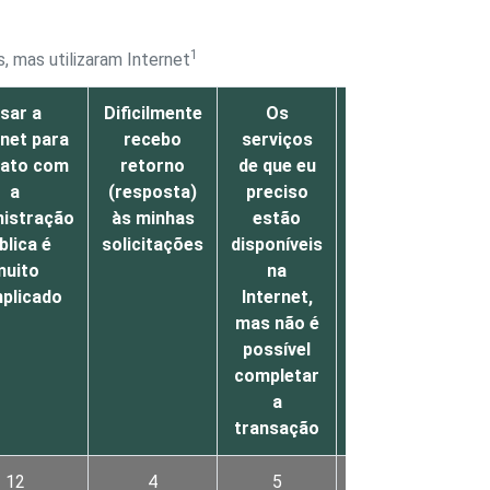
1
 mas utilizaram Internet
sar a
Dificilmente
Os
Não sabe /
rnet para
recebo
serviços
Não
tato com
retorno
de que eu
respondeu
a
(resposta)
preciso
nistração
às minhas
estão
blica é
solicitações
disponíveis
muito
na
plicado
Internet,
mas não é
possível
completar
a
transação
12
4
5
12