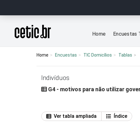
Ir para o conteúdo
Página inicial
Home
Encuestas 
Home
Encuestas
TIC Domicílios
Tablas
Indivíduos
G4 - motivos para não utilizar gove
Ver tabla ampliada
Índice