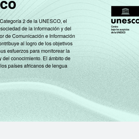
sco
0
24
7
3
4
19
11
5
e Categoría 2 de la UNESCO, el
 sociedad de la información y del
9
18
8
14
tor de Comunicación e Información
tribuye al logro de los objetivos
sus esfuerzos para monitorear la
2
19
10
8
y del conocimiento. El ámbito de
 los países africanos de lengua
2
15
11
4
4
23
7
8