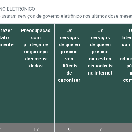
RNO ELETRÔNICO
 usaram serviços de governo eletrônico nos últimos doze meses,
 fazer
Preocupação
Os
Os
U
tato
com
serviços
serviços
Inte
lmente
proteção e
de que eu
de que eu
con
segurança
preciso
preciso
dos meus
são
não estão
admi
dados
difíceis
disponíveis
pú
de
na Internet
encontrar
com
7
17
9
7