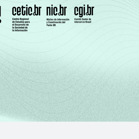
12
5
4
13
13
2
2
11
12
10
6
9
15
3
3
10
9
4
4
10
12
4
7
12