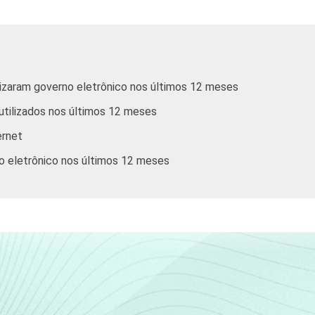
32
25
18
57
75
19
ilizaram governo eletrônico nos últimos 12 meses
35
20
19
 utilizados nos últimos 12 meses
ernet
32
21
15
no eletrônico nos últimos 12 meses
37
36
31
34
26
15
33
27
25
35
24
21