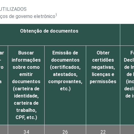
 UTILIZADOS
1
iços de governo eletrônico
Obtenção de documentos
ar
Buscar
Emissão de
Obter
F
-
informações
documentos
certidões
Dec
ro
sobre como
(certificados,
negativas,
de 
emitir
atestados,
licenças e
de
a
documentos
comprovantes,
permissões
(in
(carteira de
etc.)
dec
identidade,
de 
carteira de
trabalho,
CPF, etc.)
34
26
22