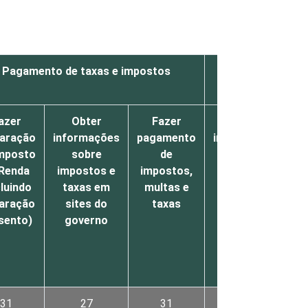
Pagamento de taxas e impostos
Previdência e as
social
azer
Obter
Fazer
Buscar
laração
informações
pagamento
informações
Imposto
sobre
de
sobre
 Renda
impostos e
impostos,
previdência
Pr
cluindo
taxas em
multas e
social e
laração
sites do
taxas
benefícios
isento)
governo
sociais
31
27
31
24