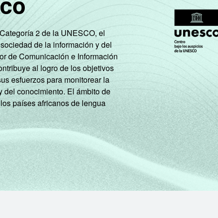
sco
37
31
29
31
14
4
e Categoría 2 de la UNESCO, el
 sociedad de la información y del
tor de Comunicación e Información
31
17
13
tribuye al logro de los objetivos
sus esfuerzos para monitorear la
y del conocimiento. El ámbito de
 los países africanos de lengua
31
21
20
33
27
21
36
32
26