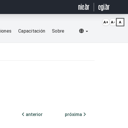
A+
A-
A
Selecionar idioma
ciones
Capacitación
Sobre
anterior
próxima