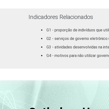
Feminino
42
GRAU DE
Analfabeto /
Indicadores Relacionados
INSTRUÇÃO
Educação
63
infantil
G1 - proporção de indivíduos que ut
Fundamental
45
G2 - serviços de governo eletrônico
G3 - atividades desenvolvidas na int
Médio
43
G4 - motivos para não utilizar gover
Superior
47
FAIXA
16 - 24
46
ETÁRIA
25 - 34
47
35 - 44
42