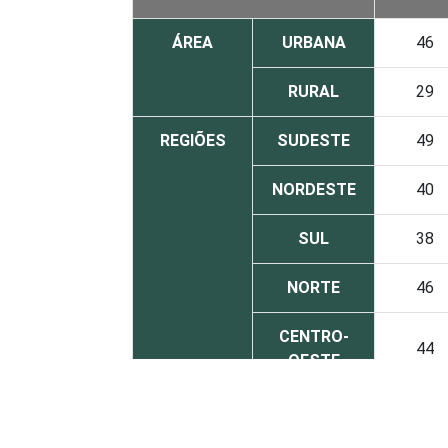
ÁREA
URBANA
46
RURAL
29
REGIÕES
SUDESTE
49
NORDESTE
40
SUL
38
NORTE
46
CENTRO-
44
OESTE
SEXO
Masculino
47