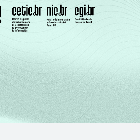
49
39
40
32
9
6
9
23
12
15
14
22
21
20
27
21
31
24
31
24
42
37
37
30