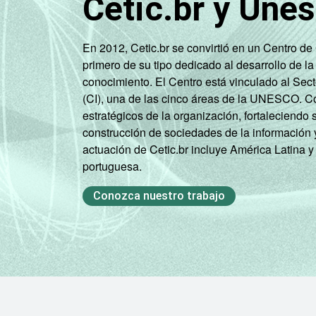
Cetic.br y Une
45 - 59
44
RENDA
ATÉ 1 SM
27
En 2012, Cetic.br se convirtió en un Centro d
FAMILIAR
primero de su tipo dedicado al desarrollo de la
MAIS DE 1
conocimiento. El Centro está vinculado al Sec
SM ATÉ 2
41
(CI), una de las cinco áreas de la UNESCO. Con
SM
estratégicos de la organización, fortaleciendo 
construcción de sociedades de la información 
MAIS DE 2
actuación de Cetic.br incluye América Latina y
SM ATÉ 3
39
portuguesa.
SM
Conozca nuestro trabajo
MAIS DE 3
SM ATÉ 5
44
SM
MAIS DE 5
SM ATÉ 10
52
SM