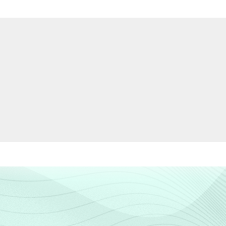
29
24
27
27
14
20
10
23
16
15
22
23
23
20
25
21
48
41
44
29
15
17
19
17
33
29
35
24
37
28
38
29