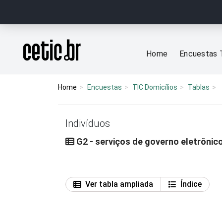
Ir para o conteúdo
Página inicial
Home
Encuestas 
Home
Encuestas
TIC Domicílios
Tablas
Indivíduos
G2 - serviços de governo eletrônic
Ver tabla ampliada
Índice