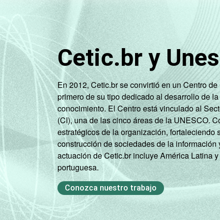
60 +
4
RENDA
ATÉ 1 SM
5
Cetic.br y Une
FAMILIAR
1 SM - 2 SM
5
En 2012, Cetic.br se convirtió en un Centro d
2 SM - 3 SM
5
primero de su tipo dedicado al desarrollo de la
conocimiento. El Centro está vinculado al Sec
3 SM - 5 SM
5
(CI), una de las cinco áreas de la UNESCO. Con
estratégicos de la organización, fortaleciendo 
5 SM - 10
4
construcción de sociedades de la información 
SM
actuación de Cetic.br incluye América Latina y
portuguesa.
10 SM ou +
5
Conozca nuestro trabajo
CLASSE
A
6
ECONÔMICA
B
5