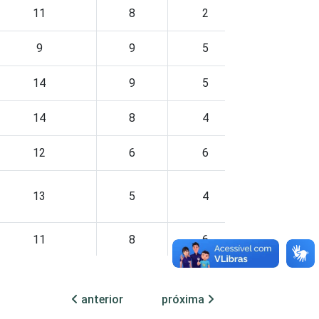
11
8
2
8
9
9
5
7
14
9
5
11
14
8
4
4
12
6
6
13
13
5
4
7
11
8
6
8
11
8
4
7
anterior
próxima