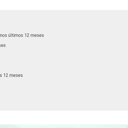
28
1
15
3
9
11
5
6
t nos últimos 12 meses
12
7
5
9
ses
15
3
4
7
9
8
5
5
mos 12 meses
12
6
6
9
13
6
4
9
13
10
4
8
9
12
4
6