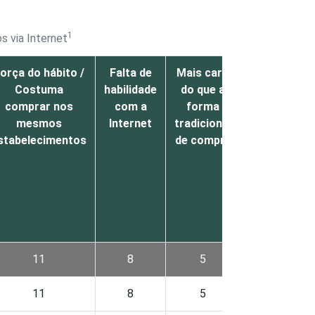
1
s via Internet
orça do hábito /
Falta de
Mais caro
Entrega
Costuma
habilidade
do que a
demora
comprar nos
com a
forma
muito /
mesmos
Internet
tradicional
problemátic
stabelecimentos
de compra
receber os
produtos e
casa
11
8
5
8
11
8
5
7