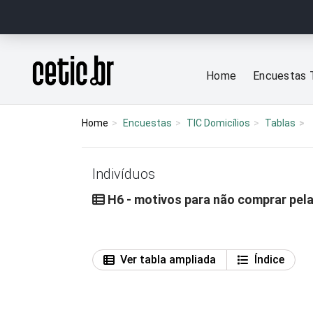
Ir para o conteúdo
Página inicial
Home
Encuestas 
Home
Encuestas
TIC Domicílios
Tablas
Indivíduos
H6 - motivos para não comprar pela
Ver tabla ampliada
Índice