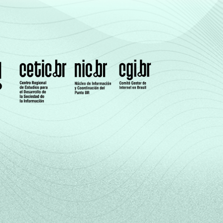
9
17
4
4
12
13
6
6
12
11
7
10
11
6
4
8
10
7
5
7
11
7
4
10
13
5
1
8
14
7
0
3
12
6
5
7