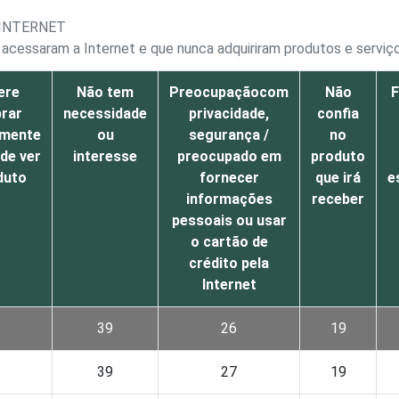
 INTERNET
á acessaram a Internet e que nunca adquiriram produtos e serviço
ere
Não tem
Preocupaçãocom
Não
F
rar
necessidade
privacidade,
confia
lmente
ou
segurança /
no
 de ver
interesse
preocupado em
produto
duto
fornecer
que irá
e
informações
receber
pessoais ou usar
o cartão de
crédito pela
Internet
1
39
26
19
1
39
27
19