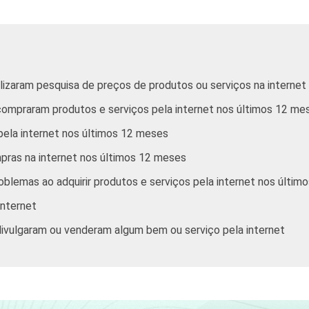
7
28
12
9
3
47
18
16
alizaram pesquisa de preços de produtos ou serviços na interne
5
35
31
21
 compraram produtos e serviços pela internet nos últimos 12 me
8
33
36
22
 pela internet nos últimos 12 meses
ras na internet nos últimos 12 meses
8
54
13
13
oblemas ao adquirir produtos e serviços pela internet nos últi
6
38
25
20
internet
6
31
33
24
 divulgaram ou venderam algum bem ou serviço pela internet
4
32
33
21
3
39
33
19