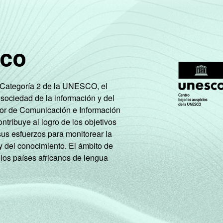
9
39
30
18
3
44
17
16
sco
4
39
24
18
e Categoría 2 de la UNESCO, el
0
35
33
20
 sociedad de la información y del
tor de Comunicación e Información
2
42
29
21
tribuye al logro de los objetivos
sus esfuerzos para monitorear la
8
38
34
19
y del conocimiento. El ámbito de
 los países africanos de lengua
8
33
41
17
4
25
27
20
2
40
28
18