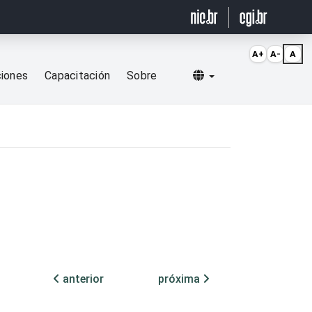
A+
A-
A
Selecionar idioma
ciones
Capacitación
Sobre
anterior
próxima