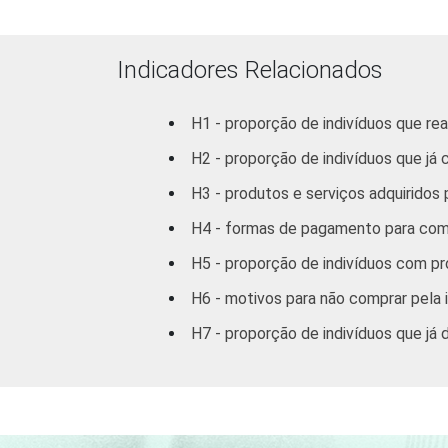
INSTRUÇÃO
Educação
6
infantil
Indicadores Relacionados
Fundamental
4
H1 - proporção de indivíduos que re
Médio
5
H2 - proporção de indivíduos que já
Superior
5
H3 - produtos e serviços adquiridos
H4 - formas de pagamento para comp
FAIXA
10 - 15
3
ETÁRIA
H5 - proporção de indivíduos com pr
16 - 24
5
H6 - motivos para não comprar pela 
25 - 34
5
H7 - proporção de indivíduos que já
35 - 44
5
45 - 59
5