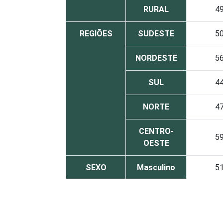
RURAL
4
REGIÕES
SUDESTE
5
NORDESTE
5
SUL
4
NORTE
4
CENTRO-
5
OESTE
SEXO
Masculino
5
Feminino
5
GRAU DE
Analfabeto /